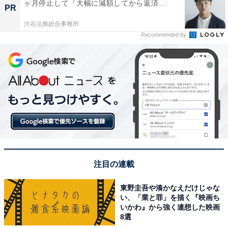
ヶ月停止して『大幅に減額してから返済...
PR
渋谷法務総合事務所
Recommended by
注目の連載
東野圭吾や湊かなえだけじゃな
い、「業と罪」を描く『映画ち
いかわ』から強く連想した映画
8選