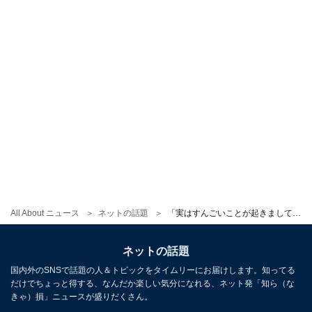
All About ニュース
ネットの話題
「実はすんごいことが起きまして！」指原莉乃、うれしい報告に反響「可愛い過ぎる」「前髪短くなってる」
ネットの話題
国内外のSNSで話題の人＆トピックをタイムリーにお届けします。知ってる
だけでちょっと得する、なんだか楽しい気分になれる、ネット発「知ら（な
きゃ）損」ニュースが盛りだくさん。