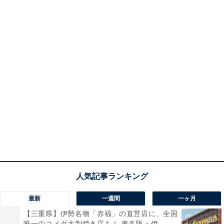
最新
一週間
一ヶ月
【三重県】伊勢名物「赤福」の直営店に、全国
唯一のコメダ大判焼き店も！ 東名阪・伊...