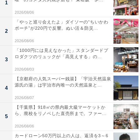
1
2026/08/06
「やっと巡り会えたよ」ダイソーの“ちいかわ
ポーチ”が220円で反響。ぬい活＆防災...
2
2026/08/06
「1000円には見えなかった」スタンダードプ
ロダクツのリュックが「高見えする」の...
3
2026/08/03
【京都府の人気スーパー銭湯】「宇治天然温泉
源氏の湯」は宇治市内唯一の天然温泉と...
4
2026/08/07
【千葉県】918㎡の県内最大級マーケットか
ら、廃校をリノベした直売所まで。ファー...
5
2026/08/06
カードローン50万円以上の人は、返済を3～6