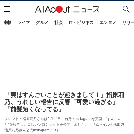
連載
ライフ
グルメ
社会
IT・ビジネス
エンタメ
リサ
「実はすんごいことが起きまして！」指原莉
乃、うれしい報告に反響「可愛い過ぎる」
「前髪短くなってる」
タレントの指原莉乃さんは5月14日、自身のInstagramを更新。“すんごいこ
と”を報告し、美しいソロショットを公開しました。（サムネイル画像出典：
指原莉乃さん公式Instagramより）