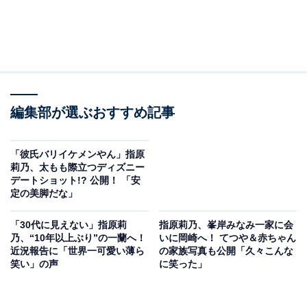
編集部が選ぶおすすめ記事
「彼氏バリイケメンやん」指原
莉乃、太もも際立つディズニー
デートショット!? 公開！ 「安
定の美脚だな」
「30代に見えない」指原莉
指原莉乃、峯岸みなみ一家に会
乃、“10年以上ぶり”の一蘭へ！
いに岡崎へ！ てつや＆赤ちゃん
近況報告に「世界一可愛い薄ら
の家族写真も公開「久々こんな
笑い」の声
に笑った」