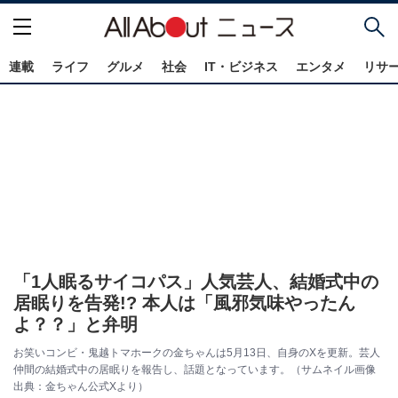
連載
ライフ
グルメ
社会
IT・ビジネス
エンタメ
リサ
「1人眠るサイコパス」人気芸人、結婚式中の
居眠りを告発!? 本人は「風邪気味やったん
よ？？」と弁明
お笑いコンビ・鬼越トマホークの金ちゃんは5月13日、自身のXを更新。芸人
仲間の結婚式中の居眠りを報告し、話題となっています。（サムネイル画像
出典：金ちゃん公式Xより）