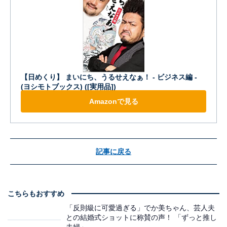
【日めくり】 まいにち、うるせえなぁ！ ‐ ビジネス編 ‐
(ヨシモトブックス) ([実用品])
Amazonで見る
記事に戻る
こちらもおすすめ
「反則級に可愛過ぎる」でか美ちゃん、芸人夫
との結婚式ショットに称賛の声！ 「ずっと推し
夫婦」