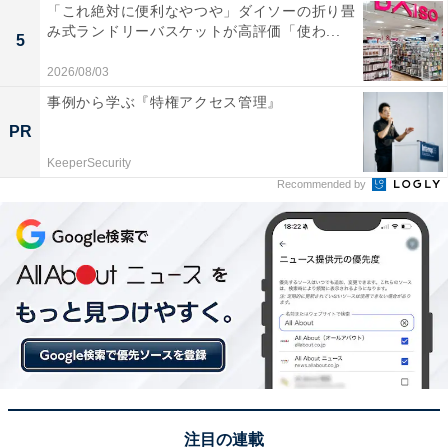
「これ絶対に便利なやつや」ダイソーの折り畳
み式ランドリーバスケットが高評価「使わ...
5
2026/08/03
事例から学ぶ『特権アクセス管理』
PR
KeeperSecurity
Recommended by
注目の連載