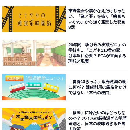
東野圭吾や湊かなえだけじゃな
い、「業と罪」を描く『映画ち
いかわ』から強く連想した映画
8選
20年間「駆け込み実績ゼロ」の
学校も…「こども110番の家」
は本当に必要？ PTAが直面する
理想と現実
「青春18きっぷ」販売激減の裏
に何が？ 連続利用の厳格化だけ
ではない「本当の理由」
「移民」に冷たいのはどっちな
のか？ スイスの厳格過ぎる学歴
選別と、日本の曖昧過ぎる外国
人政策