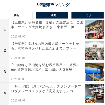
最新
一週間
一ヶ月
【三重県】伊勢名物「赤福」の直営店に、全国
唯一のコメダ大判焼き店も！ 東名阪・伊...
1
2026/08/06
【千葉県】918㎡の県内最大級マーケットか
ら、廃校をリノベした直売所まで。ファー...
2
2026/08/06
立山連峰と富山湾を望む展望風呂に、水深333
mの海洋深層水風呂。富山県の人気日帰...
3
2026/08/06
「1000円には見えなかった」スタンダードプ
ロダクツのリュックが「高見えする」の...
4
2026/08/03