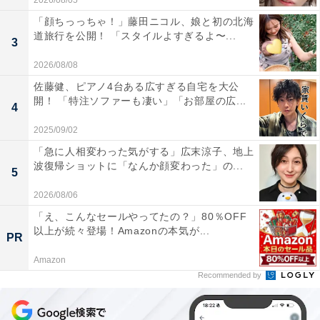
2026/08/05
「顔ちっっちゃ！」藤田ニコル、娘と初の北海
道旅行を公開！ 「スタイルよすぎるよ〜...
3
2026/08/08
佐藤健、ピアノ4台ある広すぎる自宅を大公
開！ 「特注ソファーも凄い」「お部屋の広...
4
2025/09/02
「急に人相変わった気がする」広末涼子、地上
波復帰ショットに「なんか顔変わった」の...
5
2026/08/06
「え、こんなセールやってたの？」80％OFF
以上が続々登場！Amazonの本気が...
PR
Amazon
Recommended by