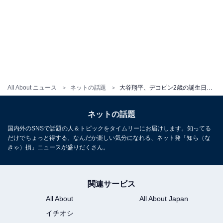
All About ニュース
ネットの話題
大谷翔平、デコピン2歳の誕生日ショット公開「妹ちゃんのお世話で忙しくなりますね」「みんなを守ってね」
ネットの話題
国内外のSNSで話題の人＆トピックをタイムリーにお届けします。知ってる
だけでちょっと得する、なんだか楽しい気分になれる、ネット発「知ら（な
きゃ）損」ニュースが盛りだくさん。
関連サービス
All About
All About Japan
イチオシ