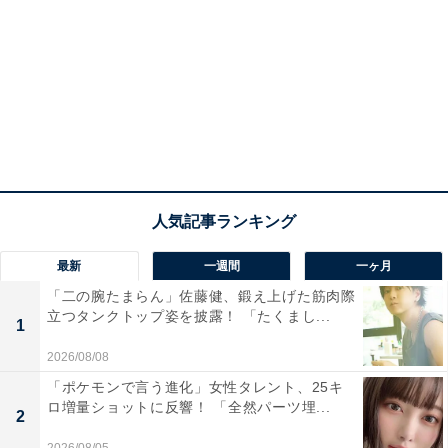
最新
一週間
一ヶ月
「二の腕たまらん」佐藤健、鍛え上げた筋肉際
立つタンクトップ姿を披露！ 「たくまし...
1
2026/08/08
「ポケモンで言う進化」女性タレント、25キ
ロ増量ショットに反響！ 「全然パーツ埋...
2