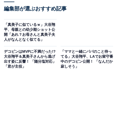
編集部が選ぶおすすめ記事
「真美子に似ているｗ」大谷翔
平、母親との幼少期ショット公
開「あれ？お母さんと真美子夫
人がなんとなく似てる」
デコピンはMVPに不満だった!?
「ママと一緒にパパのこと待っ
大谷翔平＆真美子さんから逃げ
てる」大谷翔平、LAでお留守番
出す姿に反響！ 「随分塩対応」
中のデコピン公開！ 「なんだか
「君が主役」
寂しそう」