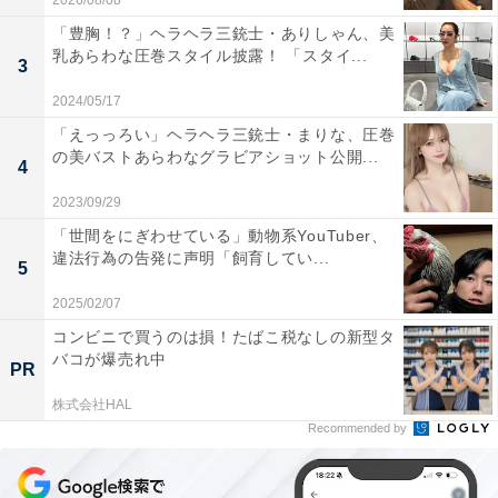
2026/08/08
「豊胸！？」ヘラヘラ三銃士・ありしゃん、美
乳あらわな圧巻スタイル披露！ 「スタイ...
3
2024/05/17
「えっっろい」ヘラヘラ三銃士・まりな、圧巻
の美バストあらわなグラビアショット公開...
4
2023/09/29
「世間をにぎわせている」動物系YouTuber、
違法行為の告発に声明「飼育してい...
5
2025/02/07
コンビニで買うのは損！たばこ税なしの新型タ
バコが爆売れ中
PR
株式会社HAL
Recommended by