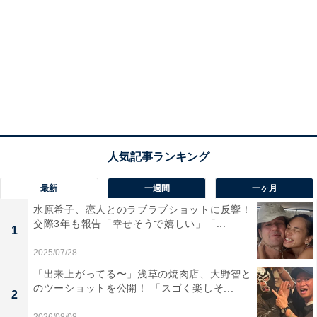
最新
一週間
一ヶ月
水原希子、恋人とのラブラブショットに反響！
交際3年も報告「幸せそうで嬉しい」「...
1
2025/07/28
「出来上がってる〜」浅草の焼肉店、大野智と
のツーショットを公開！ 「スゴく楽しそ...
2