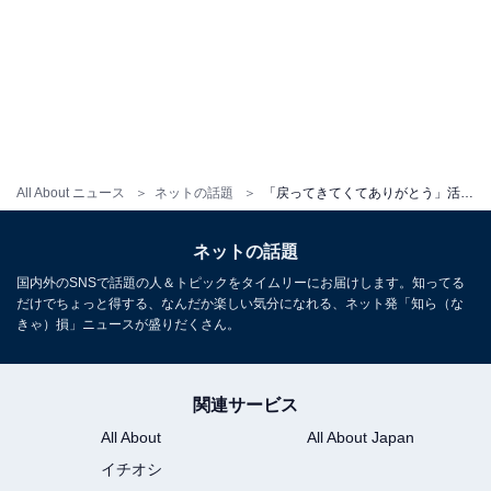
All About ニュース
ネットの話題
「戻ってきてくてありがとう」活動復帰のテオくん、ストーリーズで声明発表で反響！ 「テオくんのペースでね」
ネットの話題
国内外のSNSで話題の人＆トピックをタイムリーにお届けします。知ってる
だけでちょっと得する、なんだか楽しい気分になれる、ネット発「知ら（な
きゃ）損」ニュースが盛りだくさん。
関連サービス
All About
All About Japan
イチオシ