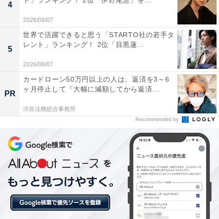
ト」ランキング！ 2位「伊野尾慧」を...
4
2026/08/07
世界で活躍できると思う「STARTO社の若手タ
レント」ランキング！ 2位「目黒蓮...
5
2026/08/07
カードローン50万円以上の人は、返済を3～6
ヶ月停止して『大幅に減額してから返済...
PR
渋谷法務総合事務所
Recommended by
こちらもおすすめ
「関関同立」の中で最も優秀な学生が多いと思
う大学ランキング！ 2位「立命館大学」、1位
は？