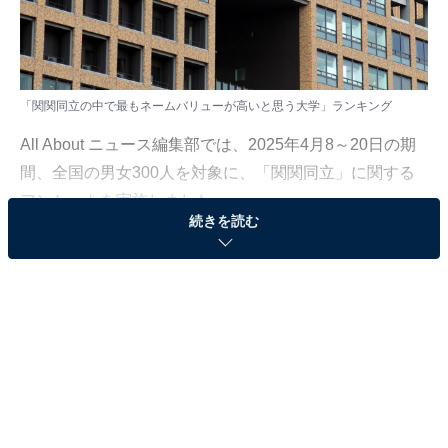
「関関同立の中で最もネームバリューが高いと思う大学」ランキング
All About ニュース編集部では、2025年4月8～20日の期
間、全国の男女300人を対象に、「関関同立」に関する
アンケートを実施しました。
続きを読む
その中から、「関関同立の中で最もネームバリューが高
いと思う大学」ランキングの結果をご紹介します。
＞4位までの全ランキング結果を見る
第2位：関西大学／62票