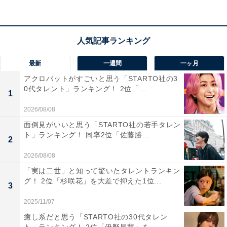
高さを支えています。文学部・法学部・商学部など文系
学部を中心に人気が高く、企業からの評価も安定してい
ます。
回答者からは「知名度が全国的で、どこに行っても名前
最新
一週間
一ヶ月
を知ってもらえていると感じる点が魅力」（50代女性／
アクロバットがすごいと思う「STARTO社の3
0代タレント」ランキング！ 2位「...
大阪府）、「歴史があり、OB・OGも有名人が多い。特
1
にメディアでの露出が多い印象」（40代男性／京都
2026/08/08
府）、「京都という土地柄と伝統的な雰囲気が合わさっ
面倒見がいいと思う「STARTO社の若手タレン
て、品格がある大学というイメージが強い」（30代女性
ト」ランキング！ 同率2位「佐藤勝...
2
／兵庫県）といった声が集まりました。
2026/08/08
「実は二世」と知って驚いたタレントランキン
※回答者からのコメントは原文ママです
グ！ 2位「杉咲花」を大差で抑えた1位...
3
2025/11/07
次ページ
4位までのランキング結果を見る
癒し系だと思う「STARTO社の30代タレン