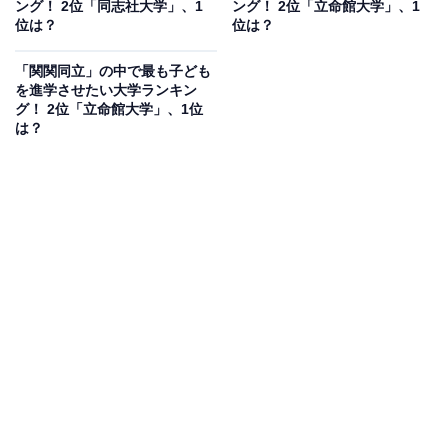
ング！ 2位「同志社大学」、1
ング！ 2位「立命館大学」、1
位は？
位は？
「関関同立」の中で最も子ども
を進学させたい大学ランキン
グ！ 2位「立命館大学」、1位
は？
第1位：同志社大学／178票
創立者・新島襄による、キリスト教主義教育を掲げる名
門私立大学。明治時代から続く歴史がネームバリューの