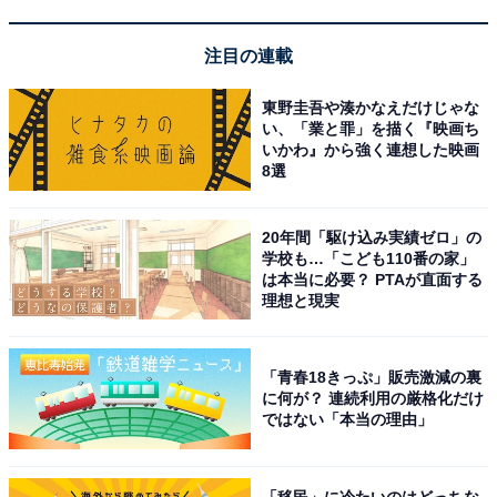
注目の連載
東野圭吾や湊かなえだけじゃな
い、「業と罪」を描く『映画ち
いかわ』から強く連想した映画
8選
1
2
20年間「駆け込み実績ゼロ」の
学校も…「こども110番の家」
は本当に必要？ PTAが直面する
理想と現実
「青春18きっぷ」販売激減の裏
に何が？ 連続利用の厳格化だけ
ではない「本当の理由」
「移民」に冷たいのはどっちな