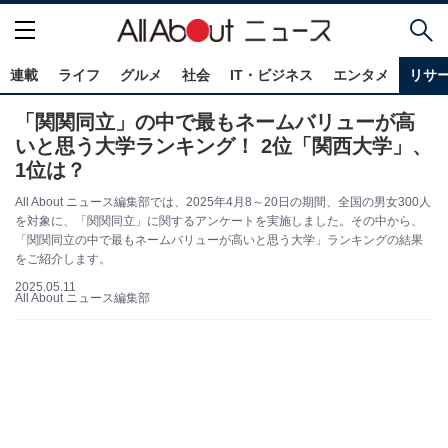
連載
ライフ
グルメ
社会
IT・ビジネス
エンタメ
リサ
「関関同立」の中で最もネームバリューが高
いと思う大学ランキング！ 2位「関西大学」、
1位は？
All About ニュース編集部では、2025年4月8～20日の期間、全国の男女300人
を対象に、「関関同立」に関するアンケートを実施しました。その中から、
「関関同立の中で最もネームバリューが高いと思う大学」ランキングの結果
をご紹介します。
2025.05.11
All About ニュース編集部