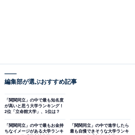
関西大学は、1886年に設立された私立大学です。法学部
などの社会科学系の学部が古くからあり、その分野を志
す学生にとっては選択肢の1つとしてよく挙がります。
「関大（かんだい）」という呼び方で地元では親しまれ
ていて、関西の企業に就職した卒業生も多く見かけま
す。キャンパスは梅田、高槻などにあり、電車でのアク
セスも便利です。
回答者からは「幅広い分野で学べる総合大学としての魅
力がある」（30代男性／北海道）、「関西エリアの志願
編集部が選ぶおすすめ記事
したい大学ランキングで常に上位に入っていることか
ら、ネームバリューの高さがうかがえる」（60代男性／
「関関同立」の中で最も知名度
愛知県）、「フィギュアスケートの影響で、関西地域だ
が高いと思う大学ランキング！
2位「立命館大学」、1位は？
けではなく、全国的に名前が知られているのではないか
と思います」（30代女性／兵庫県）といった声が集まり
「関関同立」の中で最もお金持
「関関同立」の中で進学したら
ました。
ちなイメージがある大学ランキ
最も自慢できそうな大学ランキ