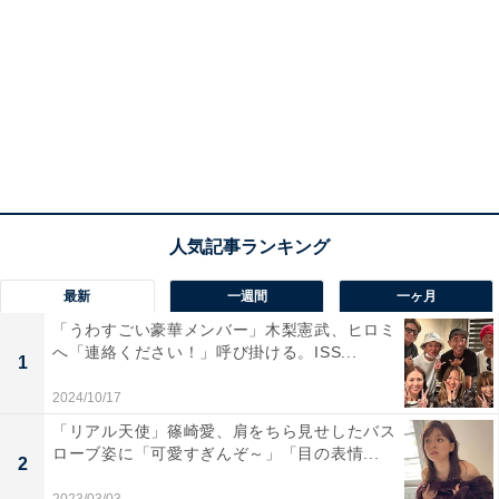
最新
一週間
一ヶ月
「うわすごい豪華メンバー」木梨憲武、ヒロミ
へ「連絡ください！」呼び掛ける。ISS...
1
2024/10/17
「リアル天使」篠崎愛、肩をちら見せしたバス
ローブ姿に「可愛すぎんぞ～」「目の表情...
2