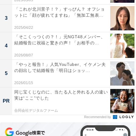
2023/03/03
「これが北川景子！？」すっぴん？ オフショ
ットに「顔が疲れてますね」「無加工無表...
3
2025/04/22
「そこくっつくの？！」元NGT48メンバー、
結婚報告に祝福と驚きの声！「お相手の...
4
2026/08/07
「やっと報告！」人気YouTuber、イケメン夫
の顔出しで結婚報告「明日はショッ...
5
2026/01/15
同じ宝くじなのに、当たる人と外れる人の違い
実は“ここ”でした
PR
合同会社デジタルファーム
Recommended by