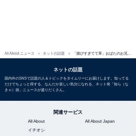
All About ニュース
ネットの話題
「跳びすぎてて草」おばたのお兄さん、ジャンプショットに反響！ 「人間でこんなとべるんですね」
ネットの話題
国内外のSNSで話題の人＆トピックをタイムリーにお届けします。知ってる
だけでちょっと得する、なんだか楽しい気分になれる、ネット発「知ら（な
きゃ）損」ニュースが盛りだくさん。
関連サービス
All About
All About Japan
イチオシ