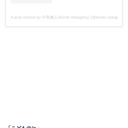
A post shared by 中島健人(Kento Nakajima) (@kento.nakajima_3