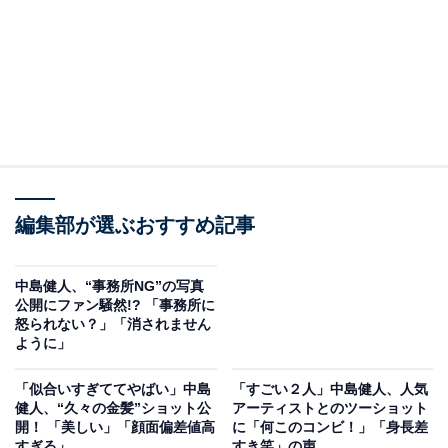
編集部が選ぶおすすめ記事
中島健人、“事務所NG”の写真
公開にファン騒然!? 「事務所に
怒られない？」「消されません
ように」
「似合いすぎててやばい」中島
「すごい２人」中島健人、人気
健人、“久々の金髪”ショット公
アーティストとのツーショット
開！ 「美しい」「顔面偏差値高
に「何このコンビ！」「身長差
すぎる」
すき笑」の声