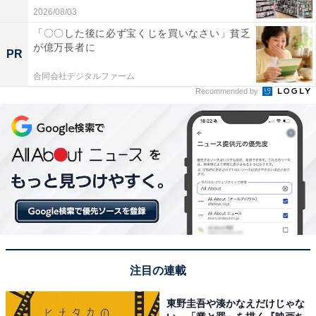
2026/08/03
「〇〇した後に必ず宝くじを買いなさい」貧乏
が億万長者に
PR
合同会社デジタルファーム
Recommended by
注目の連載
東野圭吾や湊かなえだけじゃな