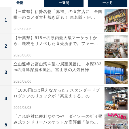
最新
一週間
一ヶ月
【三重県】伊勢名物「赤福」の直営店に、全国
唯一のコメダ大判焼き店も！ 東名阪・伊...
1
2026/08/06
【千葉県】918㎡の県内最大級マーケットか
ら、廃校をリノベした直売所まで。ファー...
2
2026/08/06
立山連峰と富山湾を望む展望風呂に、水深333
mの海洋深層水風呂。富山県の人気日帰...
3
2026/08/06
「1000円には見えなかった」スタンダードプ
ロダクツのリュックが「高見えする」の...
4
2026/08/03
「これ絶対に便利なやつや」ダイソーの折り畳
み式ランドリーバスケットが高評価「使わ...
5