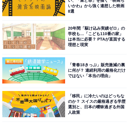
い、「業と罪」を描く『映画ち
いかわ』から強く連想した映画
8選
20年間「駆け込み実績ゼロ」の
学校も…「こども110番の家」
は本当に必要？ PTAが直面する
理想と現実
「青春18きっぷ」販売激減の裏
に何が？ 連続利用の厳格化だけ
ではない「本当の理由」
「移民」に冷たいのはどっちな
のか？ スイスの厳格過ぎる学歴
選別と、日本の曖昧過ぎる外国
人政策