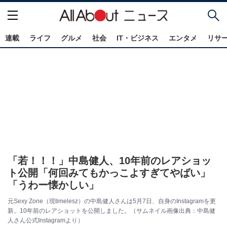
連載
ライフ
グルメ
社会
IT・ビジネス
エンタメ
リサ
「若！！！」中島健人、10年前のレアショッ
ト公開「何回みてもかっこよすぎてやばい」
「うわー懐かしい」
元Sexy Zone（現timelesz）の中島健人さんは5月7日、自身のInstagramを更
新。10年前のレアショットを公開しました。（サムネイル画像出典：中島健
人さん公式Instagramより）