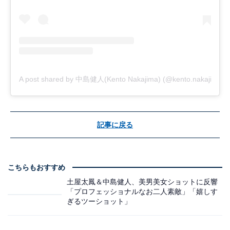
A post shared by 中島健人(Kento Nakajima) (@kento.nakajima_3
記事に戻る
こちらもおすすめ
土屋太鳳＆中島健人、美男美女ショットに反響
「プロフェッショナルなお二人素敵」「嬉しす
ぎるツーショット」