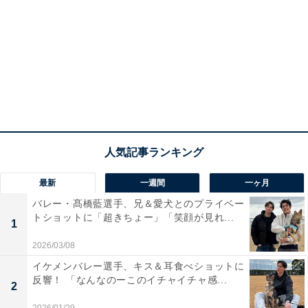
最新
一週間
一ヶ月
バレー・髙橋藍選手、兄＆愛犬とのプライベー
トショットに「超きちょー」「笑顔が見れ...
1
2026/03/08
イケメンバレー選手、キス＆耳食べショットに
反響！ 「なんなのーこのイチャイチャ感...
2