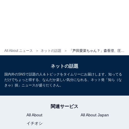
All About ニュース
ネットの話題
「芦田愛菜ちゃん？」森香澄、圧巻美脚際立つパジャマショットに大反響！ 「あざと可愛い」
ネットの話題
国内外のSNSで話題の人＆トピックをタイムリーにお届けします。知ってる
だけでちょっと得する、なんだか楽しい気分になれる、ネット発「知ら（な
きゃ）損」ニュースが盛りだくさん。
関連サービス
All About
All About Japan
イチオシ