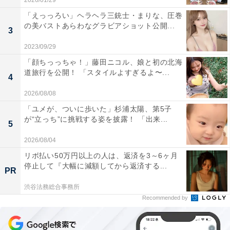
2026/01/29
「えっっろい」ヘラヘラ三銃士・まりな、圧巻
の美バストあらわなグラビアショット公開...
3
2023/09/29
「顔ちっっちゃ！」藤田ニコル、娘と初の北海
道旅行を公開！ 「スタイルよすぎるよ〜...
4
2026/08/08
「ユメが、ついに歩いた」杉浦太陽、第5子
が“立っち”に挑戦する姿を披露！ 「出来...
5
2026/08/04
リボ払い50万円以上の人は、返済を3～6ヶ月
停止して『大幅に減額してから返済する...
PR
渋谷法務総合事務所
Recommended by