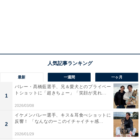
最新
一週間
一ヶ月
バレー・髙橋藍選手、兄＆愛犬とのプライベー
トショットに「超きちょー」「笑顔が見れ...
1
2026/03/08
イケメンバレー選手、キス＆耳食べショットに
反響！ 「なんなのーこのイチャイチャ感...
2
2026/01/29