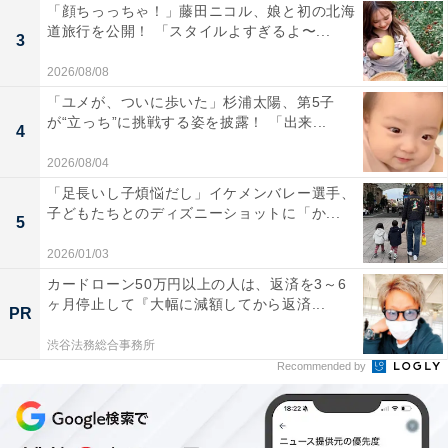
「顔ちっっちゃ！」藤田ニコル、娘と初の北海
道旅行を公開！ 「スタイルよすぎるよ〜...
3
2026/08/08
「ユメが、ついに歩いた」杉浦太陽、第5子
が“立っち”に挑戦する姿を披露！ 「出来...
4
2026/08/04
「足長いし子煩悩だし」イケメンバレー選手、
子どもたちとのディズニーショットに「か...
5
2026/01/03
カードローン50万円以上の人は、返済を3～6
ヶ月停止して『大幅に減額してから返済...
PR
渋谷法務総合事務所
Recommended by