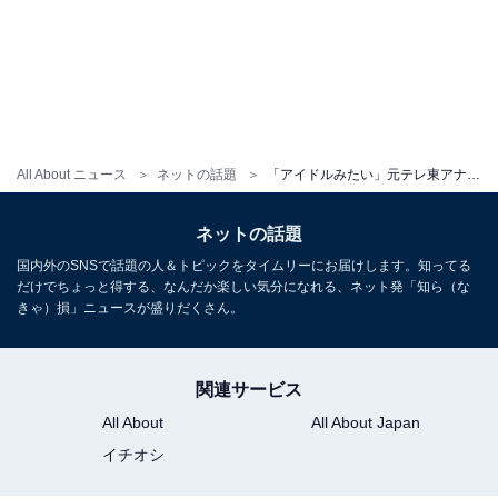
All About ニュース
ネットの話題
「アイドルみたい」元テレ東アナ・森香澄、ミニ丈の純白コーデで仕事納めを報告！ 「THE絶対領域」
ネットの話題
国内外のSNSで話題の人＆トピックをタイムリーにお届けします。知ってる
だけでちょっと得する、なんだか楽しい気分になれる、ネット発「知ら（な
きゃ）損」ニュースが盛りだくさん。
関連サービス
All About
All About Japan
イチオシ