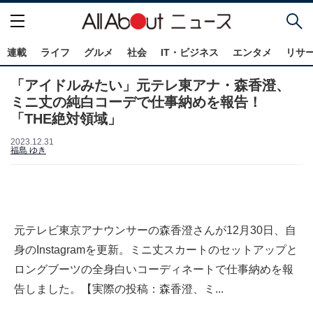
連載
ライフ
グルメ
社会
IT・ビジネス
エンタメ
リサ
「アイドルみたい」元テレ東アナ・森香澄、
ミニ丈の純白コーデで仕事納めを報告！
「THE絶対領域」
2023.12.31
福島 ゆき
元テレビ東京アナウンサーの森香澄さんが12月30日、自
身のInstagramを更新。ミニ丈スカートのセットアップと
ロングブーツの全身白いコーディネートで仕事納めを報
告しました。【実際の投稿：森香澄、ミ...