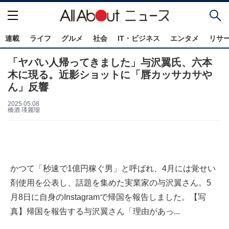
連載
ライフ
グルメ
社会
IT・ビジネス
エンタメ
リサ
「ヤバい人帰ってきました」与沢翼氏、六本
木に現る。近影ショットに「唇カッサカサや
ん」反響
2025.05.08
橋酒 瑛麗瑠
かつて「秒速で1億円稼ぐ男」と呼ばれ、4月には覚せい
剤使用を公表し、話題を集めた実業家の与沢翼さん。5
月8日に自身のInstagramで帰国を報告しました。【写
真】帰国を報告する与沢翼さん「理由があっ...