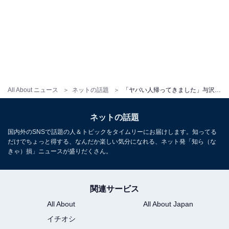
All About ニュース
ネットの話題
「ヤバい人帰ってきました」与沢翼氏、六本木に現る。近影ショットに「唇カッサカサやん」反響
ネットの話題
国内外のSNSで話題の人＆トピックをタイムリーにお届けします。知ってる
だけでちょっと得する、なんだか楽しい気分になれる、ネット発「知ら（な
きゃ）損」ニュースが盛りだくさん。
関連サービス
All About
All About Japan
イチオシ