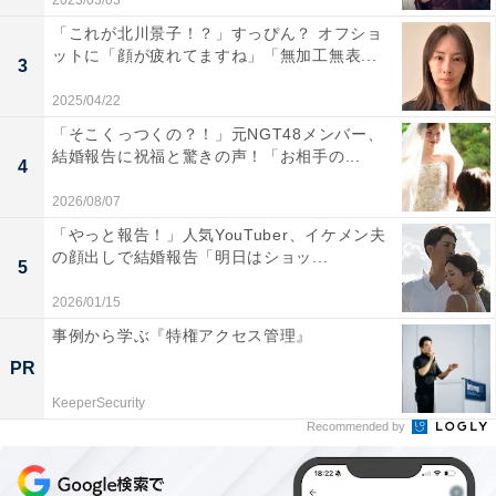
2023/03/03
「これが北川景子！？」すっぴん？ オフショ
ットに「顔が疲れてますね」「無加工無表...
3
2025/04/22
「そこくっつくの？！」元NGT48メンバー、
結婚報告に祝福と驚きの声！「お相手の...
4
2026/08/07
「やっと報告！」人気YouTuber、イケメン夫
の顔出しで結婚報告「明日はショッ...
5
2026/01/15
事例から学ぶ『特権アクセス管理』
PR
KeeperSecurity
Recommended by