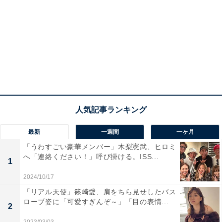
最新
一週間
一ヶ月
「うわすごい豪華メンバー」木梨憲武、ヒロミ
へ「連絡ください！」呼び掛ける。ISS...
1
2024/10/17
「リアル天使」篠崎愛、肩をちら見せしたバス
ローブ姿に「可愛すぎんぞ～」「目の表情...
2