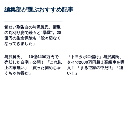
編集部が選ぶおすすめ記事
覚せい剤告白の与沢翼氏、衝撃
の丸刈り姿で続々と“暴露”。28
億円の生命保険も「段々切なく
なってきました」
与沢翼氏、「10億4400万円で
「トヨタボロ儲け」与沢翼氏、
売却した自宅」公開！ 「これ以
タイで2000万円超え高級車を購
上の家無い」「買った側めちゃ
入！ 「まるで家の中だ!!」「凄
くちゃお得だ」
い！」