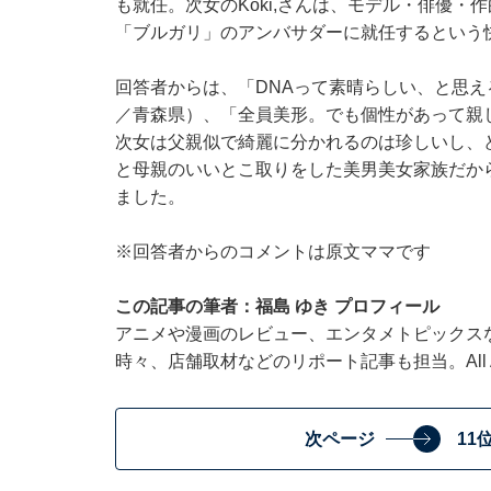
も就任。次女のKoki,さんは、モデル・俳優・
「ブルガリ」のアンバサダーに就任するという
回答者からは、「DNAって素晴らしい、と思え
／青森県）、「全員美形。でも個性があって親
次女は父親似で綺麗に分かれるのは珍しいし、
と母親のいいとこ取りをした美男美女家族だか
ました。
※回答者からのコメントは原文ママです
この記事の筆者：福島 ゆき プロフィール
アニメや漫画のレビュー、エンタメトピックス
時々、店舗取材などのリポート記事も担当。All Ab
次ページ
11