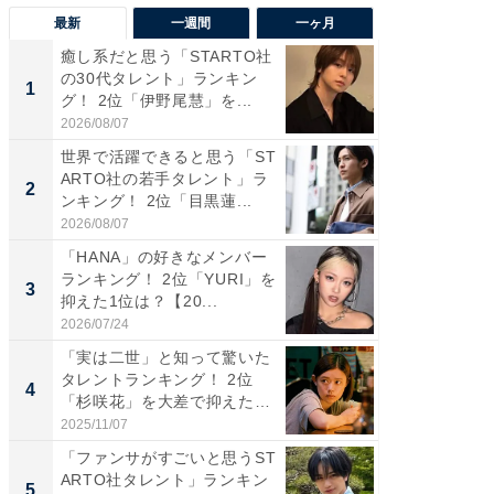
最新
一週間
一ヶ月
癒し系だと思う「STARTO社
癒し系だ
の30代タレント」ランキン
の若手
1
1
グ！ 2位「伊野尾慧」を...
グ！ 2
2026/08/07
2026/08/0
世界で活躍できると思う「ST
「パフ
ARTO社の若手タレント」ラ
思うST
2
2
ンキング！ 2位「目黒蓮...
ンキング
2026/08/07
2026/08/0
「HANA」の好きなメンバー
ギャップ
ランキング！ 2位「YURI」を
RTO社
3
3
抑えた1位は？【20...
キング！
2026/07/24
2026/08/0
「実は二世」と知って驚いた
癒し系だ
タレントランキング！ 2位
の30代
4
4
「杉咲花」を大差で抑えた1
グ！ 2
位...
2025/11/07
2026/08/0
「ファンサがすごいと思うST
「ファン
ARTO社タレント」ランキン
ARTO
5
5