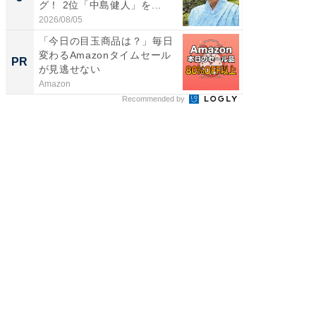
グ！ 2位「中島健人」を...
グ！ 2
2026/08/05
2026/08/0
「今日の目玉商品は？」毎日
すべて
変わるAmazonタイムセール
るその
PR
PR
が見逃せない
Amazon
COCO VIL
Recommended by