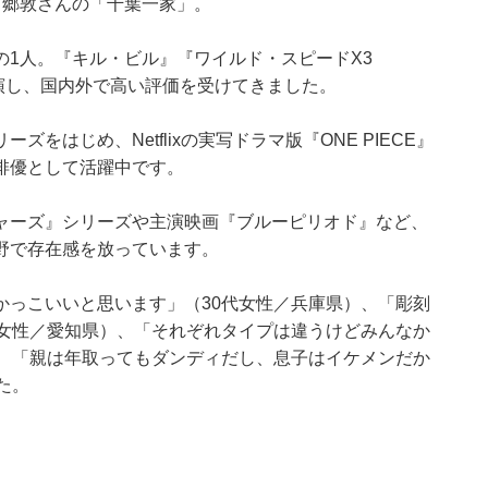
田郷敦さんの「千葉一家」。
1人。『キル・ビル』『ワイルド・スピードX3
も出演し、国内外で高い評価を受けてきました。
はじめ、Netflixの実写ドラマ版『ONE PIECE』
俳優として活躍中です。
ャーズ』シリーズや主演映画『ブルーピリオド』など、
野で存在感を放っています。
かっこいいと思います」（30代女性／兵庫県）、「彫刻
代女性／愛知県）、「それぞれタイプは違うけどみんなか
）、「親は年取ってもダンディだし、息子はイケメンだか
た。