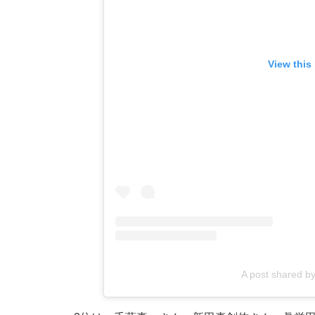
View this
A post shared 