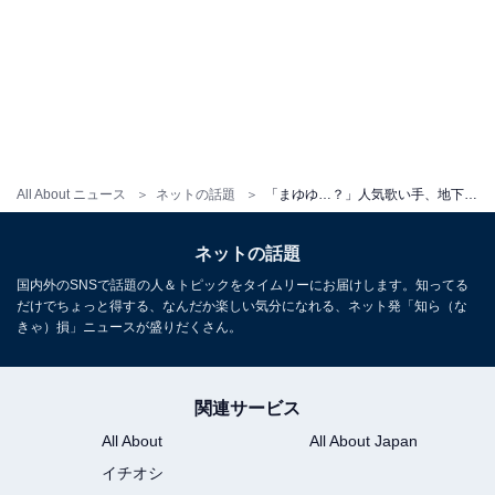
All About ニュース
ネットの話題
「まゆゆ…？」人気歌い手、地下アイドル時代の姿に反響！ 「もう激ヤバ」「今も昔も可愛いな！」
ネットの話題
国内外のSNSで話題の人＆トピックをタイムリーにお届けします。知ってる
だけでちょっと得する、なんだか楽しい気分になれる、ネット発「知ら（な
きゃ）損」ニュースが盛りだくさん。
関連サービス
All About
All About Japan
イチオシ