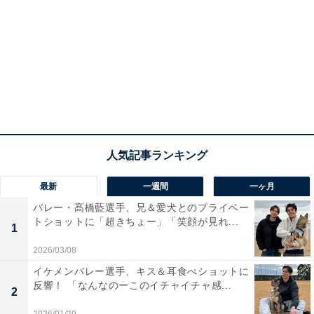
最新
一週間
一ヶ月
バレー・髙橋藍選手、兄＆愛犬とのプライベー
トショットに「超きちょー」「笑顔が見れ...
1
2026/03/08
イケメンバレー選手、キス＆耳食べショットに
反響！ 「なんなのーこのイチャイチャ感...
2