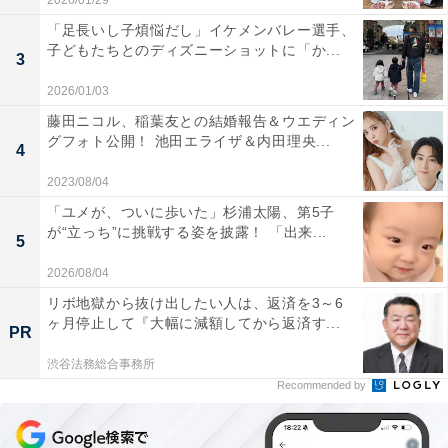
2026/01/29
「足長いし子煩悩だし」イケメンバレー選手、
子どもたちとのディズニーショットに「か...
3
2026/01/03
藤田ニコル、稲葉友との結婚報告＆ウエディン
グフォト公開！ 池田エライザ＆内田理央...
4
2023/08/04
「ユメが、ついに歩いた」杉浦太陽、第5子
が“立っち”に挑戦する姿を披露！ 「出来...
5
2026/08/04
リボ地獄から抜け出したい人は、返済を3～6
ヶ月停止して『大幅に減額してから返済す...
PR
渋谷法務総合事務所
Recommended by