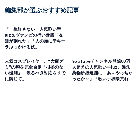
編集部が選ぶおすすめ記事
「一生許さない」人気歌い手
luz＆ヴァンビの行い暴露「友
達が倒れた」「人の頭にテキー
ラぶっかける奴」
人気コスプレイヤー、“大麻グ
YouTubeチャンネル登録60万
ミ”の噂を完全否定「根拠のな
人超えの人気歌い手luz、違法
い憶測」「然るべき対応をすで
薬物所持逮捕に「あ～やっちゃ
に講じて」
ったか～」「歌い手界隈荒れす
ぎ」