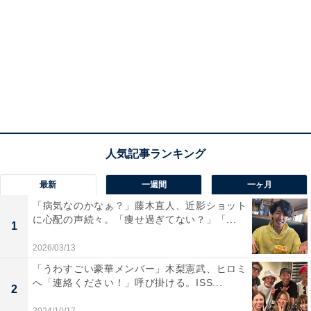
最新
一週間
一ヶ月
「病気なのかなぁ？」藤木直人、近影ショット
に心配の声続々。「痩せ過ぎてない？」「...
1
2026/03/13
「うわすごい豪華メンバー」木梨憲武、ヒロミ
へ「連絡ください！」呼び掛ける。ISS...
2