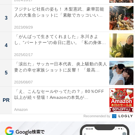
2024/10/17
フジテレビ社長の姿も！ 木梨憲武、豪華芸能
人の大集合ショットに「素敵でカッコいい...
3
2023/09/29
「がんばって生きてくれました」氷川きよ
し、“パートナー”の命日に思い。「私の身体...
4
2025/02/17
「涙出た」サッカー日本代表、炎上騒動の美人
妻との幸せ家族ショットに反響！ 「最高...
5
2026/08/07
「え、こんなセールやってたの？」80％OFF
以上が続々登場！Amazonの本気が...
PR
Amazon
Recommended by