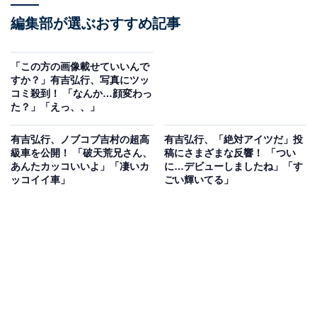
編集部が選ぶおすすめ記事
「この方の画像載せていいんで
すか？」有吉弘行、写真にツッ
コミ殺到！ 「なんか…顔変わっ
た？」「えっ、、」
有吉弘行、ノブコブ吉村の超高
有吉弘行、「絶対アイツだ」投
級車を公開！ 「破天荒兄さん、
稿にさまざまな反響！ 「つい
あんたカッコいいよ」「凄いカ
に…デビューしましたね」「す
ッコイイ車」
ごい輝いてる」