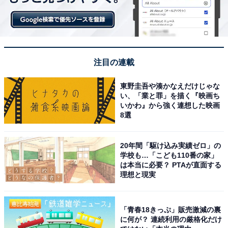
注目の連載
東野圭吾や湊かなえだけじゃな
い、「業と罪」を描く『映画ち
いかわ』から強く連想した映画
8選
20年間「駆け込み実績ゼロ」の
学校も…「こども110番の家」
は本当に必要？ PTAが直面する
理想と現実
「青春18きっぷ」販売激減の裏
に何が？ 連続利用の厳格化だけ