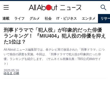
連載
ライフ
グルメ
社会
IT・ビジネス
エンタメ
リサ
刑事ドラマで「犯人役」が印象的だった俳優
ランキング！ 『MIU404』犯人役の俳優を抑え
た1位は？
All About ニュース編集部では、各テレビ局で放送された「刑事ドラマ」につ
いて独自の調査を実施。今回は、「刑事ドラマで犯人役が印象的だった俳
優」ランキングを紹介します。（サムネイル画像出典：TBS公式Webサイ
ト）
2025.05.16
ゆるま 小林