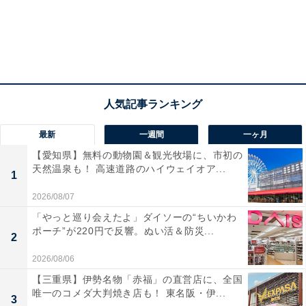
最新
一週間
一ヶ月
【愛知県】無料の動物園＆観光牧場に、市初の
天然温泉も！ 高速道路のハイウェイオア...
1
2026/08/07
「やっと巡り会えたよ」ダイソーの“ちいかわ
ポーチ”が220円で反響。ぬい活＆防災...
2
2026/08/06
【三重県】伊勢名物「赤福」の直営店に、全国
唯一のコメダ大判焼き店も！ 東名阪・伊...
3