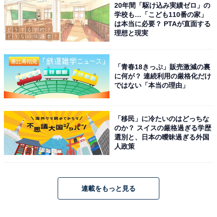
20年間「駆け込み実績ゼロ」の
学校も…「こども110番の家」
は本当に必要？ PTAが直面する
理想と現実
「青春18きっぷ」販売激減の裏
に何が？ 連続利用の厳格化だけ
ではない「本当の理由」
「移民」に冷たいのはどっちな
のか？ スイスの厳格過ぎる学歴
選別と、日本の曖昧過ぎる外国
人政策
連載をもっと見る