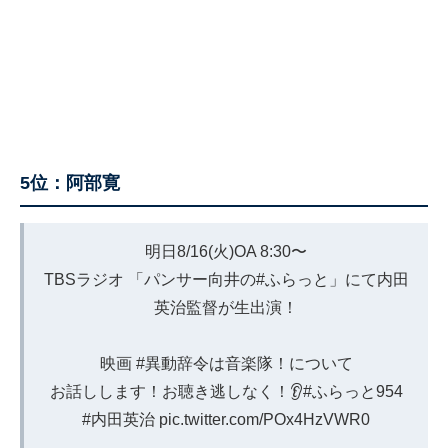
5位：阿部寛
明日8/16(火)OA 8:30〜
TBSラジオ 「パンサー向井の#ふらっと」にて内田
英治監督が生出演！
映画
#異動辞令は音楽隊
！について
お話しします！お聴き逃しなく！👂
#ふらっと954
#内田英治
pic.twitter.com/POx4HzVWR0