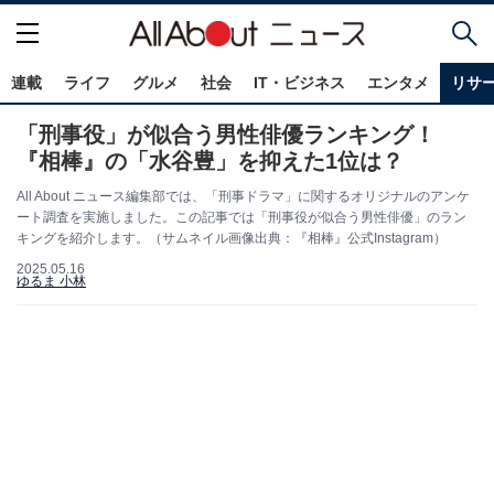
連載
ライフ
グルメ
社会
IT・ビジネス
エンタメ
リサ
「刑事役」が似合う男性俳優ランキング！
『相棒』の「水谷豊」を抑えた1位は？
All About ニュース編集部では、「刑事ドラマ」に関するオリジナルのアンケ
ート調査を実施しました。この記事では「刑事役が似合う男性俳優」のラン
キングを紹介します。（サムネイル画像出典：『相棒』公式Instagram）
2025.05.16
ゆるま 小林