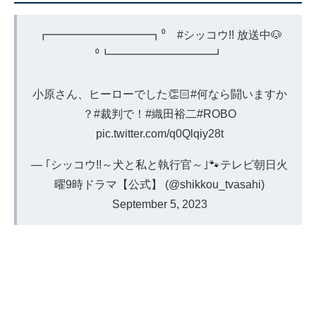
┏━━━━━━━━━┓⁰
#シッコウ
!! 放送中🐶
⁰┗━━━━━━━━━┛
小原さん、ヒーローでした👏🏻
#何なら闘いますか
？
#裁判で
！
#織田裕二
#ROBO
pic.twitter.com/q0Qlqiy28t
— ｢シッコウ!!～犬と私と執行官～｣🐾テレビ朝日火
曜9時ドラマ【公式】 (@shikkou_tvasahi)
September 5, 2023