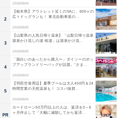
2026/08/04
【栃木県】アウトレット近くのSAに、600㎡の
広々ドッグランも！ 東北自動車道の...
2
2026/08/05
【山梨県の人気日帰り温泉】「山梨日帰り温泉
源泉かけ流しの湯 桜湯」は源泉かけ流...
3
2026/08/05
「面白いのあったから購入〜」ダイソーのポッ
プアップランドリーバッグが話題。“さま...
4
2026/08/03
【羽田空港周辺】夏季プールは大人450円＆24
時間営業の天然温泉も！ コスパ抜群...
5
2026/08/04
カードローン50万円以上の人は、返済を3～6
ヶ月停止して『大幅に減額してから返済...
PR