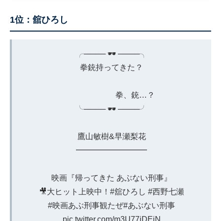
1位：舘ひろし
╭──── 🕶️ ────╮
拳銃持ってきた？
拳、銃…？
╰──── 🕶️ ────╯
鷹山敏樹&早瀬梨花
━━━━━━━━━
映画『帰ってきた あぶない刑事』
🎥大ヒット上映中！
#舘ひろし
#西野七瀬
#映画あぶ刑事観たぜ
#あぶない刑事
pic.twitter.com/m3U77iDEjN