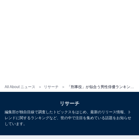
All About ニュース
リサーチ
「刑事役」が似合う男性俳優ランキング！ 『相棒』の「水谷豊」を抑えた1位は？
リサーチ
編集部が独自目線で調査したトピックスをはじめ、最新のリリース情報、ト
レンドに関するランキングなど、世の中で注目を集めている話題をお知らせ
しています。