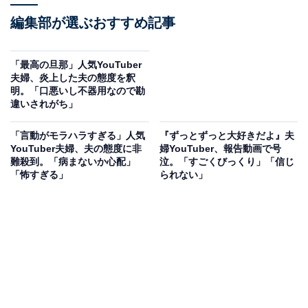
編集部が選ぶおすすめ記事
「最高の旦那」人気YouTuber
夫婦、炎上した夫の態度を釈
明。「口悪いし不器用なので勘
違いされがち」
「言動がモラハラすぎる」人気
『ずっとずっと大好きだよ』夫
YouTuber夫婦、夫の態度に非
婦YouTuber、報告動画で号
難殺到。「病まないか心配」
泣。「すごくびっくり」「信じ
「怖すぎる」
られない」