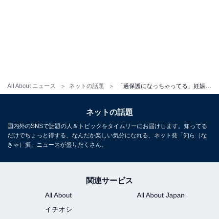
All About ニュース
ネットの話題
「過保護になっちゃってる」妊娠中のYouTuber妻、心配性の夫に耐えかね家出!? 「外に出してくれない」
ネットの話題
国内外のSNSで話題の人＆トピックをタイムリーにお届けします。知ってる
だけでちょっと得する、なんだか楽しい気分になれる、ネット発「知ら（な
きゃ）損」ニュースが盛りだくさん。
関連サービス
All About
All About Japan
イチオシ