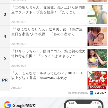
2026/08/04
「二の腕たまらん」佐藤健、鍛え上げた筋肉際
立つタンクトップ姿を披露！ 「たくまし...
3
2026/08/08
「1歳になりましたぁ」辻希美、第5子娘の誕
生日を家族7人で祝福！ 「あの出産から...
4
2026/08/09
「顔ちっっちゃ！」藤田ニコル、娘と初の北海
道旅行を公開！ 「スタイルよすぎるよ〜...
5
2026/08/08
「え、こんなセールやってたの？」80％OFF
以上が続々登場！Amazonの本気が...
PR
Amazon
Recommended by