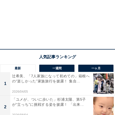
最新
一週間
一ヶ月
辻希美、「7人家族になって初めての」箱根へ
の“楽しかった”家族旅行を披露！ 集合...
1
2026/04/05
「ユメが、ついに歩いた」杉浦太陽、第5子
が“立っち”に挑戦する姿を披露！ 「出来...
2