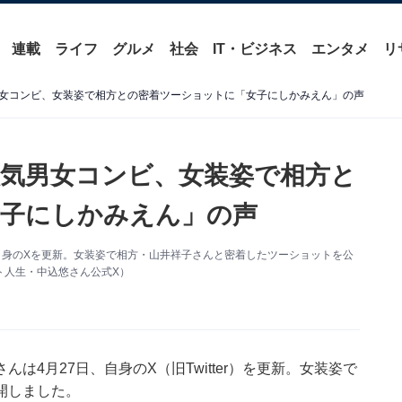
連載
ライフ
グルメ
社会
IT・ビジネス
エンタメ
リ
女コンビ、女装姿で相方との密着ツーショットに「女子にしかみえん」の声
気男女コンビ、女装姿で相方と
女子にしかみえん」の声
自身のXを更新。女装姿で相方・山井祥子さんと密着したツーショットを公
ト人生・中込悠さん公式X）
4月27日、自身のX（旧Twitter）を更新。女装姿で
開しました。