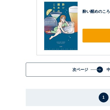
酔い醒めのころ
次ページ
1