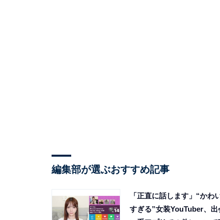
編集部が選ぶおすすめ記事
「正直に話します」“かわ
すぎる”女装YouTuber、出