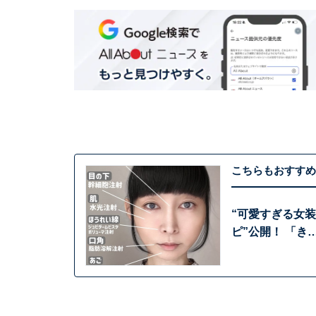
こちらもおすすめ
“可愛すぎる女装
ピ”公開！ 「き