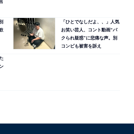
言
別
「ひとでなしだよ、、」人気
歓
お笑い芸人、コント動画“パ
クられ疑惑”に悲痛な声。別
コンビも被害を訴え
た
ン