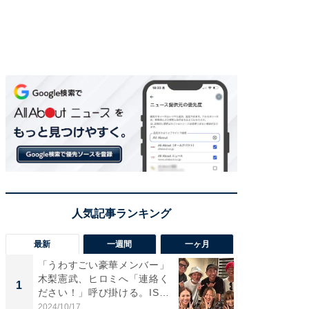
最新
一週間
一ヶ月
「うわすごい豪華メンバー」
「さす
木梨憲武、ヒロミへ「連絡く
は」高
1
1
ださい！」呼び掛ける。IS
災地を
S...
「カ...
2024/10/17
2026/08/0