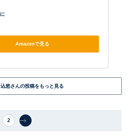
に
Amazonで見る
中込悠さんの投稿をもっと見る
2