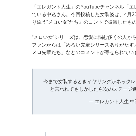
「エレガント人生」のYouTubeチャンネル
ている中込さん。今回投稿した女装姿は、4月2
り添う“メロい女”たち』のコントで披露したも
“メロい女”シリーズは、恋愛に悩む多くの人か
ファンからは「めろい先輩シリーズありがたす
メロ先輩たち」などのコメントが寄せられてい
今まで女装するときイヤリングかネックレ
と言われてもしかしたら次のステージ
— エレガント人生 中込悠 