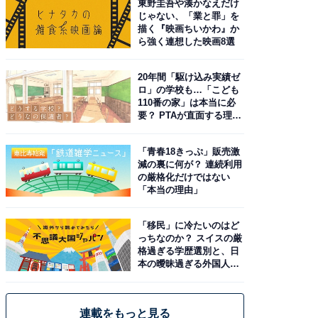
東野圭吾や湊かなえだけ
じゃない、「業と罪」を
描く『映画ちいかわ』か
ら強く連想した映画8選
20年間「駆け込み実績ゼ
ロ」の学校も…「こども
110番の家」は本当に必
要？ PTAが直面する理想
と現実
「青春18きっぷ」販売激
減の裏に何が？ 連続利用
の厳格化だけではない
「本当の理由」
「移民」に冷たいのはど
っちなのか？ スイスの厳
格過ぎる学歴選別と、日
本の曖昧過ぎる外国人政
策
連載をもっと見る