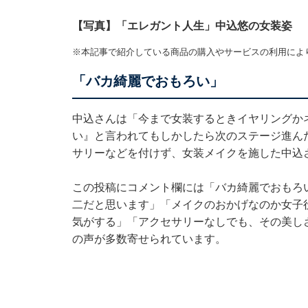
【写真】「エレガント人生」中込悠の女装姿
※本記事で紹介している商品の購入やサービスの利用によ
「バカ綺麗でおもろい」
中込さんは「今まで女装するときイヤリングか
い』と言われてもしかしたら次のステージ進ん
サリーなどを付けず、女装メイクを施した中込
この投稿にコメント欄には「バカ綺麗でおもろ
二だと思います」「メイクのおかげなのか女子
気がする」「アクセサリーなしでも、その美し
の声が多数寄せられています。