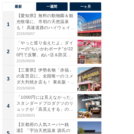
最新
一週間
一ヶ月
【愛知県】無料の動物園＆観
【兵庫
光牧場に、市初の天然温泉
ーメン
1
1
も！ 高速道路のハイウェイオ
再現した
ア...
道...
2026/08/07
2026/08/0
「やっと巡り会えたよ」ダイ
【三重
ソーの“ちいかわポーチ”が22
の直営
2
2
0円で反響。ぬい活＆防災...
ダ大判焼
伊...
2026/08/06
2026/08/0
【三重県】伊勢名物「赤福」
【千葉県
の直営店に、全国唯一のコメ
級マー
3
3
ダ大判焼き店も！ 東名阪・
ノベし
伊...
ー...
2026/08/06
2026/08/0
「1000円には見えなかった」
ステラ
スタンダードプロダクツのリ
詰め放題
4
4
ュックが「高見えする」の...
00円で「
2026/08/03
2026/08/0
【京都府の人気スーパー銭
立山連
湯】「宇治天然温泉 源氏の
風呂に、
5
5