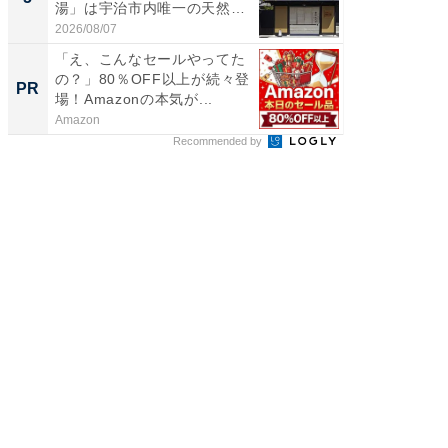
湯」は宇治市内唯一の天然温
層水風
泉と...
帰...
2026/08/07
2026/08/0
「え、こんなセールやってた
「え、
の？」80％OFF以上が続々登
の？」8
PR
PR
場！Amazonの本気が...
場！Ama
Amazon
Amazon
Recommended by