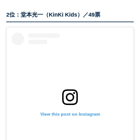
2位：堂本光一（KinKi Kids）／49票
View this post on Instagram