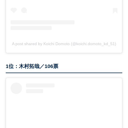
A post shared by Koichi Domoto (@koichi.domoto_kd_51)
1位：木村拓哉／106票