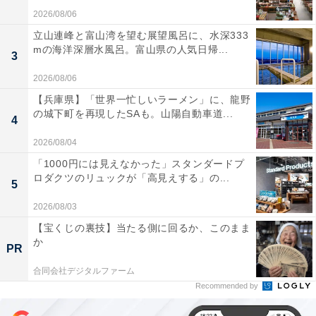
2026/08/06
立山連峰と富山湾を望む展望風呂に、水深333
mの海洋深層水風呂。富山県の人気日帰...
3
2026/08/06
【兵庫県】「世界一忙しいラーメン」に、龍野
の城下町を再現したSAも。山陽自動車道...
4
2026/08/04
「1000円には見えなかった」スタンダードプ
ロダクツのリュックが「高見えする」の...
5
2026/08/03
【宝くじの裏技】当たる側に回るか、このまま
か
PR
合同会社デジタルファーム
Recommended by