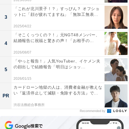
2023/03/03
「これが北川景子！？」すっぴん？ オフショ
ットに「顔が疲れてますね」「無加工無表...
3
2025/04/22
「そこくっつくの？！」元NGT48メンバー、
結婚報告に祝福と驚きの声！「お相手の...
4
2026/08/07
「やっと報告！」人気YouTuber、イケメン夫
の顔出しで結婚報告「明日はショッ...
5
2026/01/15
カードローン地獄の人は、消費者金融が教えな
い『返済停止して減額・免除する方法』で...
PR
渋谷法務総合事務所
Recommended by