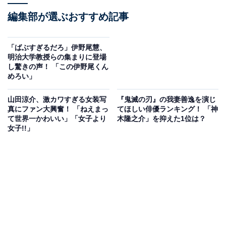
編集部が選ぶおすすめ記事
「ばぶすぎるだろ」伊野尾慧、
明治大学教授らの集まりに登場
し驚きの声！ 「この伊野尾くん
めろい」
山田涼介、激カワすぎる女装写
『鬼滅の刃』の我妻善逸を演じ
真にファン大興奮！ 「ねえまっ
てほしい俳優ランキング！ 「神
て世界一かわいい」「女子より
木隆之介」を抑えた1位は？
女子!!」