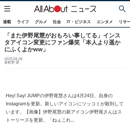
連載
ライフ
グルメ
社会
IT・ビジネス
エンタメ
リサ
「また伊野尾慧がおもろい事してる」インス
タアイコン変更にファン爆笑「本人より遥か
にふくよかww」
2025.04.28
多町野 望
Hey! Say! JUMPの伊野尾慧さんは4月24日、自身の
Instagramを更新。新しいアイコンにツッコミが殺到して
います。【画像】伊野尾慧の新アイコン伊野尾さんはス
トーリーズを更新。「ねぇこれ...