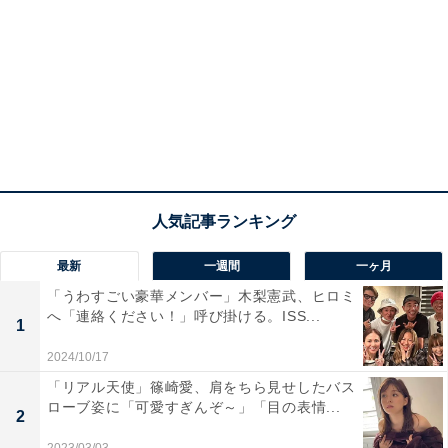
最新
一週間
一ヶ月
「うわすごい豪華メンバー」木梨憲武、ヒロミ
へ「連絡ください！」呼び掛ける。ISS...
1
2024/10/17
「リアル天使」篠崎愛、肩をちら見せしたバス
ローブ姿に「可愛すぎんぞ～」「目の表情...
2