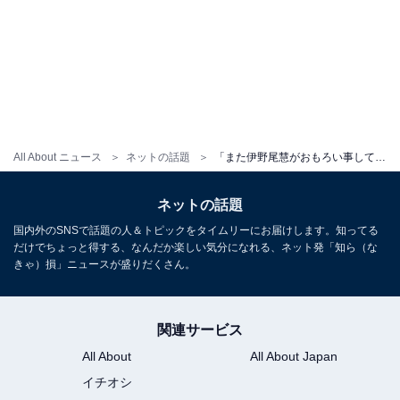
All About ニュース
ネットの話題
「また伊野尾慧がおもろい事してる」インスタアイコン変更にファン爆笑「本人より遥かにふくよかww」
ネットの話題
国内外のSNSで話題の人＆トピックをタイムリーにお届けします。知ってる
だけでちょっと得する、なんだか楽しい気分になれる、ネット発「知ら（な
きゃ）損」ニュースが盛りだくさん。
関連サービス
All About
All About Japan
イチオシ