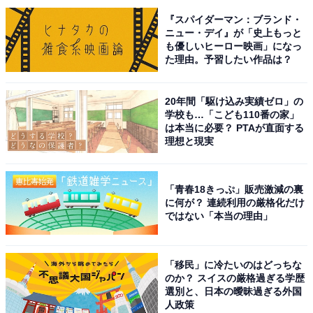
『スパイダーマン：ブランド・
その後、待つことさらに30分。オープン10時の5分前
ニュー・デイ』が「史上もっと
も優しいヒーロー映画」になっ
に、斉藤被告が表に出てきて、開店を知らせました。列
た理由。予習したい作品は？
が動き始めます。目の前に並んでいるお客さんは、斉藤
被告のファンなのか、次から次へと斉藤被告との写真撮
20年間「駆け込み実績ゼロ」の
影に臨みます。斉藤被告も笑顔を見せ、応えています。
学校も…「こども110番の家」
は本当に必要？ PTAが直面する
理想と現実
「青春18きっぷ」販売激減の裏
に何が？ 連続利用の厳格化だけ
ではない「本当の理由」
「移民」に冷たいのはどっちな
のか？ スイスの厳格過ぎる学歴
選別と、日本の曖昧過ぎる外国
人政策