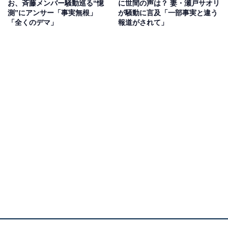
お、斉藤メンバー騒動巡る“憶
に世間の声は？ 妻・瀬戸サオリ
材や配信の目的でお越しになるのはご遠慮くださるよう
測”にアンサー「事実無根」
が騒動に言及「一部事実と違う
お願いいたします」と、付け加えました。
「全くのデマ」
報道がされて」
突然現れ、店に入っていく斉藤被告