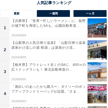
今回筆者はバームクーヘンを買うべく、店舗へ足を運び
ましたが、もちろん取材はNGのため、一人のお客さんと
最新
一週間
一ヶ月
してです。8時45分には同住所に到着。すでに10人程度
【兵庫県】「世界一忙しいラーメン」に、龍野
並んでいますが、想像よりは少なめです。8時50分、店
の城下町を再現したSAも。山陽自動車道...
1
舗向かいの横断歩道を渡り、こちらへ向かってくる人物
2026/08/04
が。「すみません、ありがとうございます」と言いなが
【山梨県の人気日帰り温泉】「山梨日帰り温泉
ら歩く斉藤被告でした。黒いキャップとマスク、白いT
源泉かけ流しの湯 桜湯」は源泉かけ流...
2
シャツにズボン姿で、店の中に入っていきました。
2026/08/05
9時30分ごろには、来た人が「やばい」と言うほどの長
【栃木県】アウトレット近くのSAに、600㎡の
広々ドッグランも！ 東北自動車道の...
蛇の列に。ざっと100人以上は並んでいるように見えま
3
した。直後、斉藤被告は「すみません、今準備してます
2026/08/05
んで！」と店の外に出て、お客さんに声掛けをしまし
「面白いのあったから購入〜」ダイソーのポッ
た。列の長さに驚きつつも、笑顔を見せています。さら
プアップランドリーバッグが話題。“さま...
4
に、斉藤被告ファンにはおなじみの芸「はぁーい！」も
2026/08/03
お客さんにリクエストされ、二度披露しました。