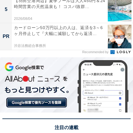
【羽田空港周辺】夏季プールは大人450円＆24
時間営業の天然温泉も！ コスパ抜群...
5
2026/08/04
カードローン50万円以上の人は、返済を3～6
ヶ月停止して『大幅に減額してから返済...
PR
渋谷法務総合事務所
Recommended by
ファンの声援に応える斉藤被告
今回のために作ったTシャツでしょうか。斉藤被告の顔
のイラストと「HAAI!」というローマ字がプリントされ
注目の連載
た白いTシャツを着ています。