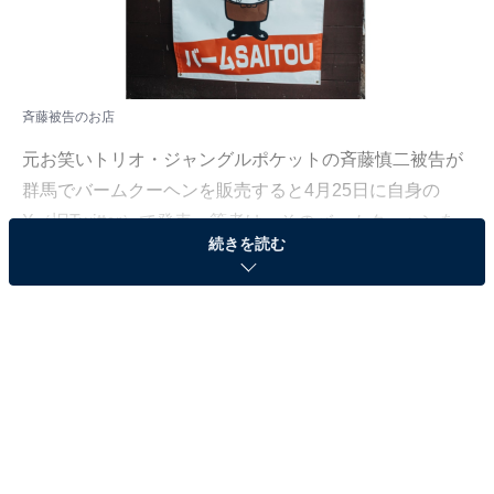
斉藤被告のお店
元お笑いトリオ・ジャングルポケットの斉藤慎二被告が
群馬でバームクーヘンを販売すると4月25日に自身の
X（旧Twitter）で発表。筆者は、そのバームクーヘンを
続きを読む
味わうべく、斉藤被告が告知した場所へと向かいまし
た。そのお味やいかに。
「私自身がバームクーヘンを販売」と報告
2024年、不同意性交などの疑いで書類送検され、所属し
ていた吉本興業との契約を解除された、斉藤被告。2025
年3月には、不同意性交等と不同意わいせつの罪で東京