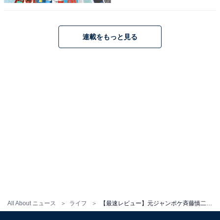
ファンと記念撮影する斉藤被告（一部加工）
連載をもっと見る
All About ニュース
ライフ
【最速レビュー】元ジャンポケ斉藤慎二被告のバームクーヘンを買ってみた。意外なおいしさに驚く
バームクーヘンのお味は？