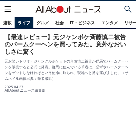
連載
ライフ
グルメ
社会
IT・ビジネス
エンタメ
リサ
【最速レビュー】元ジャンポケ斉藤慎二被告
のバームクーヘンを買ってみた。意外なおい
しさに驚く
元お笑いトリオ・ジャングルポケットの斉藤慎二被告が群馬でバームクーヘ
ンを販売すると公式に発表。群馬に住んでいる筆者は、必ずやバームクーヘ
ンをゲットしなければという使命に駆られ、現地へと足を運びました。（サ
ムネイル画像出典：筆者撮影）
2025.04.27
All About ニュース編集部