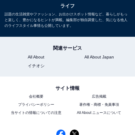
ライフ
話題の生活雑貨やファッション、お出かけスポット情報など、暮らしがもっ
斉藤被告は店の前に立ち、お客さんを出迎え、中ではス
と楽しく、豊かになるヒントが満載。編集部が独自調査した、気になる他人
タッフ3人がお客さんをさばきます。商品は「バームク
のライフスタイル事情も公開しています。
ーヘン（1900円税込み）」と「カットバーム（700円税
込み）」の2つ。現金のみの対応です。筆者は2つとも買
関連サービス
ってみました。在庫は商品が30個入っているケースが、
ぱっと見20箱くらいあったでしょうか。それでも600
All About
All About Japan
個。この後、店の外に出ると、列は100メートル以上続
イチオシ
くという驚きの長さになっていたため、補充がなければ
途中で売り切れてしまうかもしれません。
サイト情報
会社概要
広告掲載
プライバシーポリシー
著作権・商標・免責事項
当サイトの情報についての注意
All About ニュースについて