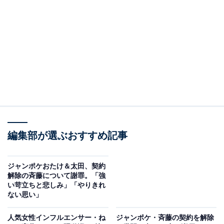
地検に在宅起訴されたことが報じられ、4月9日には「報
道にありますように、この度在宅起訴されて、裁判を受
けることとなりました。現時点において裁判の進行等に
ついて明らかにすることはできませんが、今後の手続に
真摯に対応してまいります」と、自身の公式Xでも報告
していました。
25日夜、それ以来となるXの更新で、「この度、バーム
SAITOUという販売店でSTUMPという商品名で私自身が
バームクーヘンを販売することとなりました。以下の日
編集部が選ぶおすすめ記事
時で販売を予定しておりますので、ぜひお越しくださる
ようお願いします。日時 : 4月27日/29日10時～」と、住
ジャンポケおたけ＆太田、契約
所と共に“告知”をした斉藤被告。
解除の斉藤について謝罪。「強
い苛立ちと悲しみ」「やりきれ
ない思い」
続けて、「尚、取材はお受けすることができません。 お
客様や周辺の皆様に迷惑がかかってしまいますので、取
人気女性インフルエンサー・ね
ジャンポケ・斉藤の契約を解除