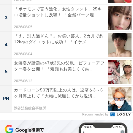
2026/07/30
「ポケモンで言う進化」女性タレント、25キ
ロ増量ショットに反響！ 「全然パーツ埋...
3
2026/08/05
「え、別人過ぎん？」お笑い芸人、2カ月で約
12kgのダイエットに成功！ 「イケメ...
4
2026/08/04
女装姿が話題の47歳2児の父親、ビフォーアフ
ター姿を公開！ 「素顔もお美しくて納...
5
2025/06/12
カードローン50万円以上の人は、返済を3～6
ヶ月停止して『大幅に減額してから返済...
PR
渋谷法務総合事務所
Recommended by