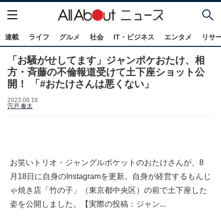
連載
ライフ
グルメ
社会
IT・ビジネス
エンタメ
リサ
「お騒がせしてます」ジャンポケおたけ、相
方・斉藤の不倫報道受けて土下座ショット公
開！ 「#おたけさんは悪くない」
2023.08.18
宍戸 奏太
お笑いトリオ・ジャングルポケットのおたけさんが、8
月18日に自身のInstagramを更新。自身が経営するもんじ
ゃ焼き店「竹の子」（東京都中央区）の前で土下座した
姿を公開しました。【実際の投稿：ジャン...