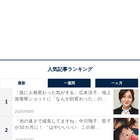
最新
一週間
一ヶ月
「急に人相変わった気がする」広末涼子、地上
波復帰ショットに「なんか顔変わった」の...
1
2026/08/06
「光の速さで成長してますね」中川翔子、双子
が10カ月に！ 「はやいいいい この前...
2