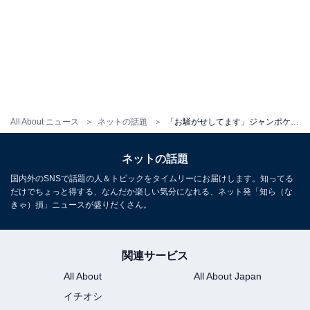
All About ニュース
ネットの話題
「お騒がせしてます」ジャンポケおたけ、相方・斉藤の不倫報道受けて土下座ショット公開！ 「#おたけさんは悪くない」
ネットの話題
国内外のSNSで話題の人＆トピックをタイムリーにお届けします。知ってる
だけでちょっと得する、なんだか楽しい気分になれる、ネット発「知ら（な
きゃ）損」ニュースが盛りだくさん。
関連サービス
All About
All About Japan
イチオシ