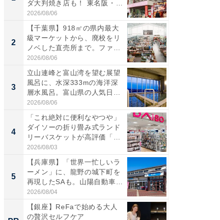
ダ大判焼き店も！ 東名阪・
再現した
伊...
道...
2026/08/06
2026/08/0
【千葉県】918㎡の県内最大
【三重
級マーケットから、廃校をリ
「鈴鹿天
2
2
ノベした直売所まで。ファ
は100
ー...
2026/08/06
2026/08/0
立山連峰と富山湾を望む展望
ステラ
風呂に、水深333mの海洋深
詰め放題
3
3
層水風呂。富山県の人気日
00円で「
帰...
2026/08/06
2026/08/0
「これ絶対に便利なやつや」
「ミニオ
ダイソーの折り畳み式ランド
ッグ！ 
4
4
リーバスケットが高評価「使
ど、夏限
わ...
2026/08/03
2026/08/0
【兵庫県】「世界一忙しいラ
【埼玉
ーメン」に、龍野の城下町を
「行田天
5
5
再現したSAも。山陽自動車
は和の
道...
が...
2026/08/04
2026/08/0
【銀座】ReFaで始める大人
【銀座】
の贅沢セルフケア
の贅沢