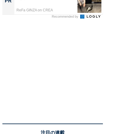
PR
PR
ReFa GINZA on CREA
ReFa GIN
Recommended by
注目の連載