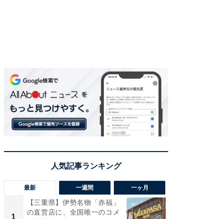
最新
一週間
一ヶ月
【三重県】伊勢名物「赤福」
【兵庫
の直営店に、全国唯一のコメ
ーメン
1
1