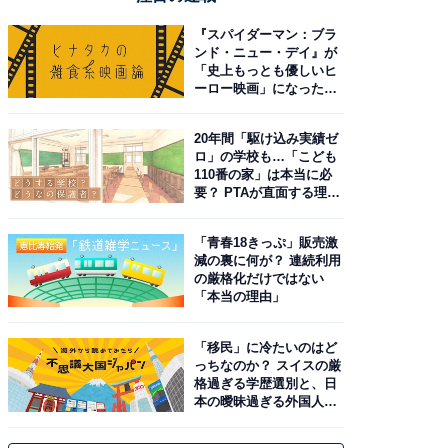
『スパイダーマン：ブラ
ンド・ニュー・デイ』が
「史上もっとも優しいヒ
ーロー映画」になった理
由。予習したい作品は？
20年間「駆け込み実績ゼ
ロ」の学校も…「こども
110番の家」は本当に必
要？ PTAが直面する理想
と現実
「青春18きっぷ」販売激
減の裏に何が？ 連続利用
の厳格化だけではない
「本当の理由」
「移民」に冷たいのはど
っちなのか？ スイスの厳
格過ぎる学歴選別と、日
本の曖昧過ぎる外国人政
策