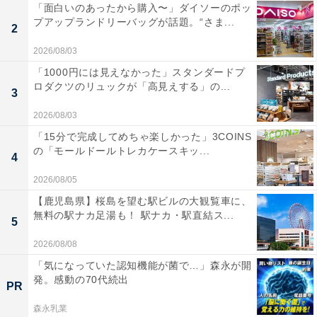
「面白いのあったから購入〜」ダイソーのポッ
プアップランドリーバッグが話題。“さま...
2
2026/08/03
「1000円には見えなかった」スタンダードプ
ロダクツのリュックが「高見えする」の...
3
2026/08/03
「15分で完成してめちゃ楽しかった」3COINS
の「モールドールトレカケースキッ...
4
2026/08/05
【鹿児島県】桜島を望む駅ビルの大観覧車に、
無料の駅ナカ足湯も！ 駅ナカ・駅直結ス...
5
2026/08/08
「気になっていた認知機能が菌で…」森永が開
発。感動の70代続出
PR
森永乳業