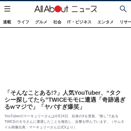
連載
ライフ
グルメ
社会
IT・ビジネス
エンタメ
リサ
「そんなことある!?」人気YouTuber、“タク
シー探してたら”TWICEモモに遭遇「奇跡過ぎ
るwマジで」「ヤバすぎ爆笑」
YouTuberのマーキュリーさんは4月24日、自身のXを更新。“推し”である
TWICEのモモさんに遭遇したことを報告し、反響を呼んでいます。（サムネ
イル画像出典：マーキュリーさん公式Xより）