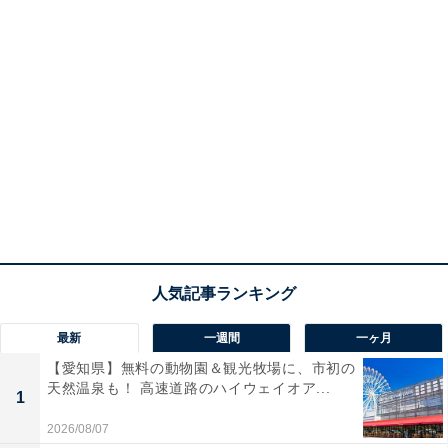
最新
一週間
一ヶ月
【愛知県】無料の動物園＆観光牧場に、市初の
天然温泉も！ 高速道路のハイウェイオア...
1
2026/08/07