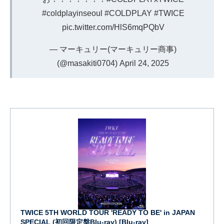
#coldplayinseoul
#COLDPLAY
#TWICE
pic.twitter.com/HlS6mqPQbV
— マーキュリー(マーキュリー商事)
(@masakiti0704)
April 24, 2025
TWICE 5TH WORLD TOUR 'READY TO BE' in JAPAN
SPECIAL (初回限定盤Blu-ray) [Blu-ray]