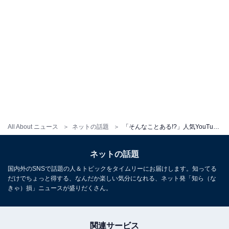
All About ニュース
ネットの話題
「そんなことある!?」人気YouTuber、“タクシー探してたら”TWICEモモに遭遇「奇跡過ぎるwマジで」「ヤバすぎ爆笑」
ネットの話題
国内外のSNSで話題の人＆トピックをタイムリーにお届けします。知ってる
だけでちょっと得する、なんだか楽しい気分になれる、ネット発「知ら（な
きゃ）損」ニュースが盛りだくさん。
関連サービス