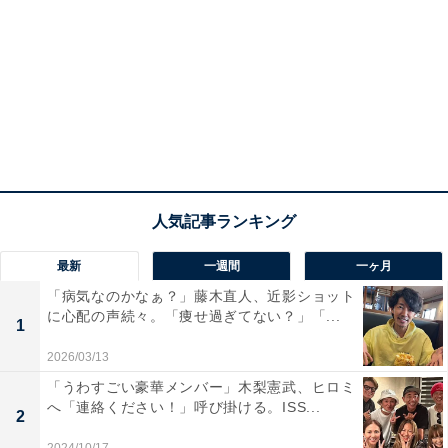
最新
一週間
一ヶ月
「病気なのかなぁ？」藤木直人、近影ショット
に心配の声続々。「痩せ過ぎてない？」「...
1
2026/03/13
「うわすごい豪華メンバー」木梨憲武、ヒロミ
へ「連絡ください！」呼び掛ける。ISS...
2