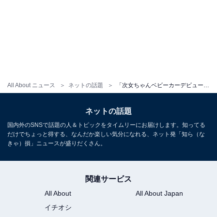
All About ニュース
ネットの話題
「次女ちゃんベビーカーデビュー」菊地亜美、娘2人家族ショット公開！ 「こあみちゃん成長しましたね」
ネットの話題
国内外のSNSで話題の人＆トピックをタイムリーにお届けします。知ってる
だけでちょっと得する、なんだか楽しい気分になれる、ネット発「知ら（な
きゃ）損」ニュースが盛りだくさん。
関連サービス
All About
All About Japan
イチオシ