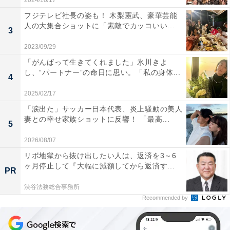
2024/10/17
フジテレビ社長の姿も！ 木梨憲武、豪華芸能
人の大集合ショットに「素敵でカッコいい...
3
2023/09/29
「がんばって生きてくれました」氷川きよ
し、“パートナー”の命日に思い。「私の身体...
4
2025/02/17
「涙出た」サッカー日本代表、炎上騒動の美人
妻との幸せ家族ショットに反響！ 「最高...
5
2026/08/07
リボ地獄から抜け出したい人は、返済を3～6
ヶ月停止して『大幅に減額してから返済す...
PR
渋谷法務総合事務所
Recommended by