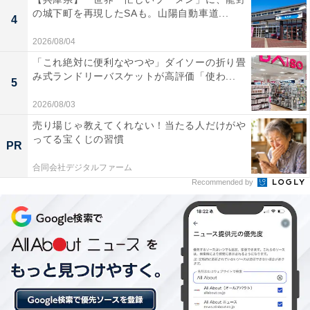
の城下町を再現したSAも。山陽自動車道...
4
2026/08/04
「これ絶対に便利なやつや」ダイソーの折り畳
み式ランドリーバスケットが高評価「使わ...
5
2026/08/03
売り場じゃ教えてくれない！当たる人だけがや
ってる宝くじの習慣
PR
合同会社デジタルファーム
Recommended by
横山剣さん（左）とCrystal Kayさん（中）
続いて、ゲストの
横山剣さん
（from クレイジーケンバン
ド）、
Crystal Kayさん
、
あべこうじさん
、
高橋愛さん
、
はっしー（橋本陽）さん
が登壇。