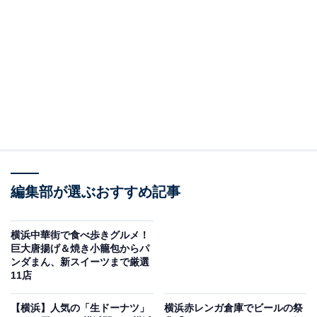
開港200周年（2059年＝Y200）に向け、横浜開港の歴史
を伝える
5つのエリア（馬車道、関内、山下公園通り、
横浜中華街、元町・山手）
で、グルメ、音楽やダンスと
いったエンターテインメントなどを通じて横浜の魅力を
届ける多彩なプログラムを実施します。
2025年は、「
ハマフェス Y166
」として、
2025年5月
25、26日
に開催。
編集部が選ぶおすすめ記事
横浜中華街で食べ歩きグルメ！
巨大唐揚げ＆焼き小籠包からパ
ンダまん、新スイーツまで厳選
11店
【横浜】人気の「生ドーナツ」
横浜赤レンガ倉庫でビールの祭