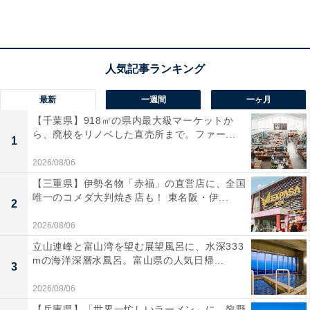
「ハマフェス Y166」開催記者発表会に登場した、山下公園通り会の原信造
会長（左）と横浜バニラCEOの高橋優斗さん（右）
記者発表会の冒頭では、実行委員長を務める山下公園通
最新
一週間
一ヶ月
り会会長の原信造さんが次のようにあいさつしました。
【千葉県】918㎡の県内最大級マーケットか
ら、廃校をリノベした直売所まで。ファー...
1
ハマフェスはY200を目指し毎年、進化を続けていま
2026/08/06
す
。若い方々に来てもらおうと、今年は横浜バニラ
【三重県】伊勢名物「赤福」の直営店に、全国
唯一のコメダ大判焼き店も！ 東名阪・伊...
の高橋優斗さんに参加していただきました。ハマフ
2
ェスは日本一の大きな“村祭り”です。首都圏はもち
2026/08/06
ろん日本全国から多くの方にお集まりいただき、横
立山連峰と富山湾を望む展望風呂に、水深333
浜の魅力を堪能してほしいと思います。
mの海洋深層水風呂。富山県の人気日帰...
3
2026/08/06
【兵庫県】「世界一忙しいラーメン」に、龍野