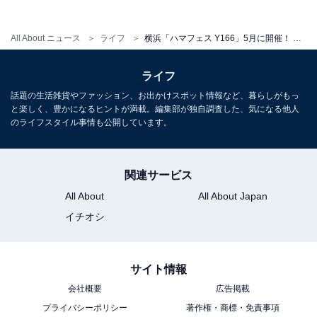
All About ニュース
ライフ
横浜「ハマフェス Y166」5月に開催！ 高橋優斗さんが参加「歴史もあり進化もする横浜らしいイベント」
ライフ
話題の生活雑貨やファッション、お出かけスポット情報など、暮らしがもっ
と楽しく、豊かになるヒントが満載。編集部が独自調査した、気になる他人
のライフスタイル事情も公開しています。
こちらもおすすめ
横浜でしか買えない「かわいい＆絶品スイー
ツ」6選
関連サービス
All About
All About Japan
イチオシ
サイト情報
会社概要
広告掲載
1
2
3
プライバシーポリシー
著作権・商標・免責事項