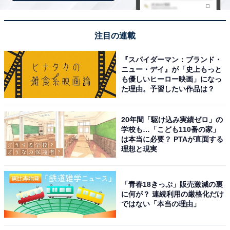
注目の連載
『スパイダーマン：ブランド・
ニュー・デイ』が「史上もっと
も優しいヒーロー映画」になっ
た理由。予習したい作品は？
20年間「駆け込み実績ゼロ」の
学校も…「こども110番の家」
は本当に必要？ PTAが直面する
理想と現実
あべこうじさん（左）、高橋愛さん（中）、はっしー（橋本陽）さん（右）
「青春18きっぷ」販売激減の裏
に何が？ 連続利用の厳格化だけ
横山剣さん、Crystal Kayさんは、山下公園 メインステー
ではない「本当の理由」
ジの
スペシャルコンサートに出演
予定。あべこうじさ
ん・高橋愛さん夫妻は
ハマフェス応援団
としてイベント