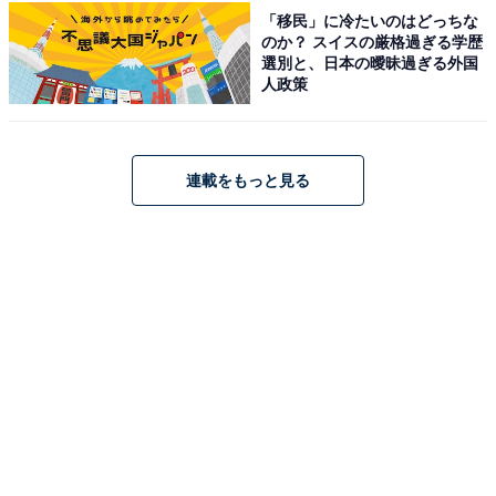
「移民」に冷たいのはどっちな
を盛り上げます。
のか？ スイスの厳格過ぎる学歴
選別と、日本の曖昧過ぎる外国
人政策
横浜出身でグルメプレゼンターのはっしーさんは、今
回、
ハマフェスのグルメ大使
に就任。「
テーマで巡る ハ
マルート
」で予算別に巡れるルートの開発に協力しまし
た。
連載をもっと見る
次ページ
高橋優斗さんが討論