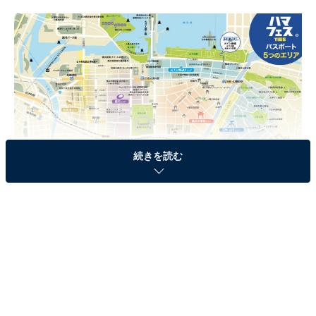
続きを読む
ハマフェス エリアマップ（提供画像）
横浜市では5月3日から開港記念日の6月2日までを「
横浜
開港月間
」として位置付ています。この「横浜開港月
間」を象徴するイベントとして、横浜開港150周年の翌
年（2010年＝Y151）からスタートしました。