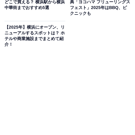
どこで買える？ 横浜駅から横浜
典「ヨコハマ フリューリングス
中華街までおすすめ5選
フェスト」2025年はBBQ、ピ
クニックも
【2025年】横浜にオープン、リ
ニューアルするスポットは？ ホ
豪華なゲストが「ハマフェスY166」を盛り上げ
テルや商業施設までまとめて紹
介！
る！