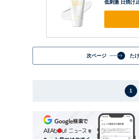
低刺激 日焼け止め 
次ページ
た
1