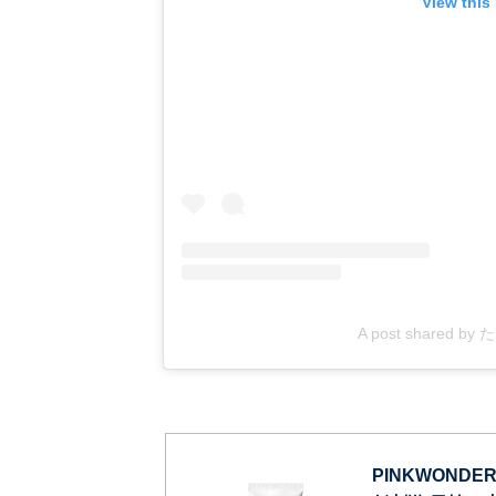
View this
A post shared b
PINKWOND