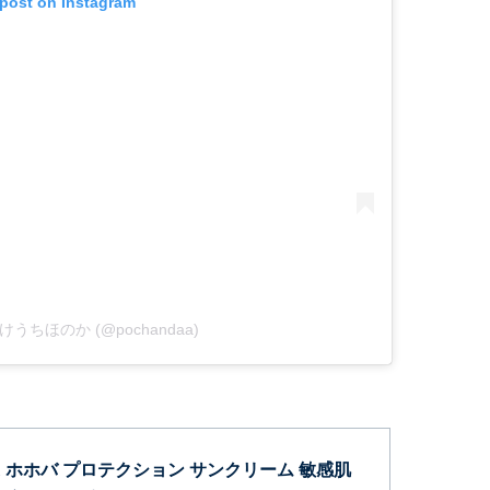
 post on Instagram
y たけうちほのか (@pochandaa)
ER ホホバ プロテクション サンクリーム 敏感肌