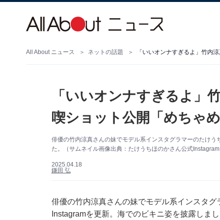
All About ニュース
ネットの話題
「いいオンナすぎるよ」竹内涼
「いいオンナすぎるよ」竹
喫ショット公開「めちゃ
俳優の竹内涼真さんの妹でモデル系インスタグラマーのたけうちほの
た。（サムネイル画像出典：たけうちほのかさん公式Instagra
2025.04.18
鎌田 弘
俳優の竹内涼真さんの妹でモデル系インスタグラ
Instagramを更新。海でのビキニ姿を披露しま