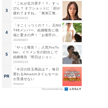
「これが北川景子！？」すっ
「脚が
ぴん？ オフショットに「顔が
横川尚
3
3
疲れてますね」「無加工無
ムキな姿
表...
刃...
2025/04/22
2026/08/0
「そこくっつくの？！」元NG
「え、
T48メンバー、結婚報告に祝
芸人、2
4
4
福と驚きの声！「お相手の...
エットに
2026/08/07
2026/08/0
「やっと報告！」人気YouTu
「脳がバ
ber、イケメン夫の顔出しで
装姿が話
5
5
結婚報告「明日はショッ...
のお父さ
2026/01/15
2026/08/0
「今日の目玉商品は？」毎日
【見城徹
変わるAmazonタイムセール
も変わ
PR
PR
が見逃せない
Amazon
FINCHI o
Recommended by