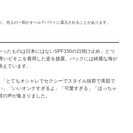
り、売上の一部がオールアバウトに還元されることがあります。
ったものは日本にはないSPF150の日焼け止め」とつ
。青いビキニを着用した姿を披露。バックには綺麗な海が
映えています。
！」「とてもオシャレでセクシーでスタイル抜群で美肌で
い」「いいオンナすぎるよ」「可愛すぎる」「ほっちゃ
賛の声が集まりました。