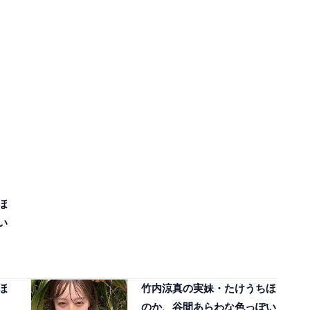
ほ
い
ほ
竹内涼真の実妹・たけうちほ
のか、谷間あらわな色っぽい