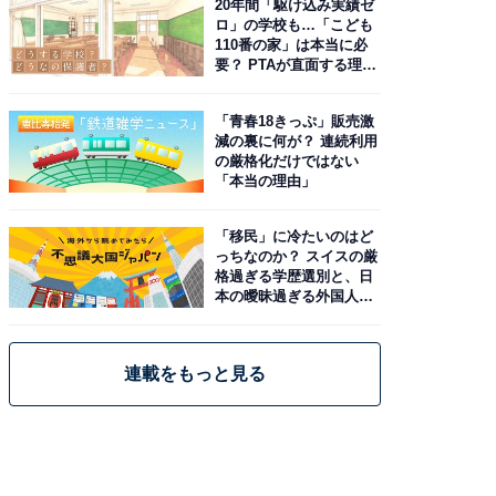
20年間「駆け込み実績ゼ
ロ」の学校も…「こども
110番の家」は本当に必
要？ PTAが直面する理想
と現実
「青春18きっぷ」販売激
減の裏に何が？ 連続利用
の厳格化だけではない
「本当の理由」
「移民」に冷たいのはど
っちなのか？ スイスの厳
格過ぎる学歴選別と、日
本の曖昧過ぎる外国人政
策
連載をもっと見る