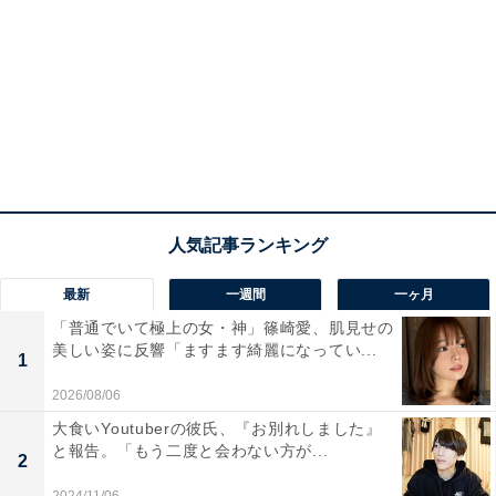
最新
一週間
一ヶ月
「普通でいて極上の女・神」篠崎愛、肌見せの
美しい姿に反響「ますます綺麗になってい...
1
2026/08/06
大食いYoutuberの彼氏、『お別れしました』
と報告。「もう二度と会わない方が...
2