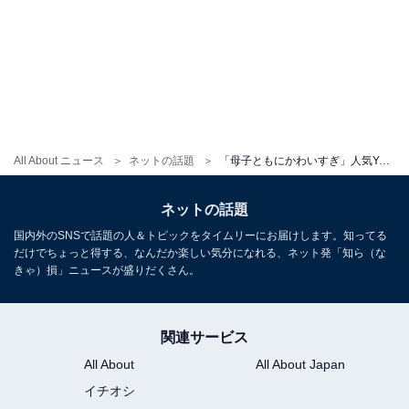
All About ニュース
ネットの話題
「母子ともにかわいすぎ」人気YouTuberの美人妻、“ミニぎし”との散歩ショット公開「オシャレママ」
ネットの話題
国内外のSNSで話題の人＆トピックをタイムリーにお届けします。知ってる
だけでちょっと得する、なんだか楽しい気分になれる、ネット発「知ら（な
きゃ）損」ニュースが盛りだくさん。
関連サービス
All About
All About Japan
イチオシ