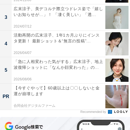
2024/11/06
広末涼子、美デコルテ際立つドレス姿で「嬉し
いお知らせが…」！ 「凄く美しい」「透...
3
2024/07/12
活動再開の広末涼子、1年1カ月ぶりにインス
タ更新！ 最新ショット＆“無言の投稿”...
4
2026/04/07
「急に人相変わった気がする」広末涼子、地上
波復帰ショットに「なんか顔変わった」の...
5
2026/08/06
【今すぐやって】60歳以上は〇〇しないと金
運が崩壊します
PR
合同会社デジタルファーム
Recommended by