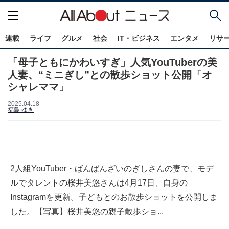
連載
ライフ
グルメ
社会
IT・ビジネス
エンタメ
リサ
「母子ともにかわいすぎ」人気YouTuberの美
人妻、“ミニぎし”との散歩ショット公開「オ
シャレママ」
2025.04.18
福島 ゆき
2人組YouTuber・ばんばんざいのぎしさんの妻で、モデ
ルでタレントの桜井美悠さんは4月17日、自身の
Instagramを更新。子どもとのお散歩ショットを公開しま
した。【写真】桜井美悠の親子散歩ショ...