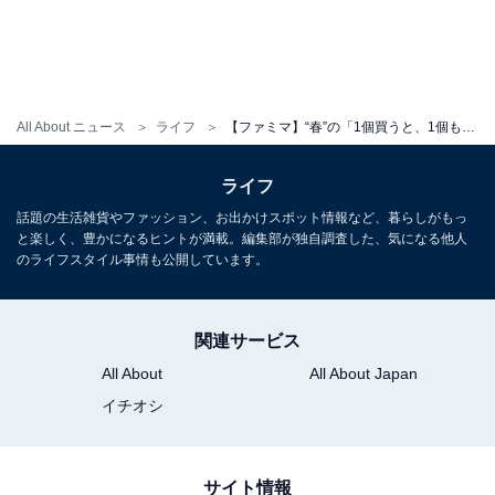
All About ニュース
ライフ
【ファミマ】“春”の「1個買うと、1個もらえる」キャンペーン第2週突入！ 引き換えも忘れずに
ライフ
話題の生活雑貨やファッション、お出かけスポット情報など、暮らしがもっ
と楽しく、豊かになるヒントが満載。編集部が独自調査した、気になる他人
のライフスタイル事情も公開しています。
関連サービス
All About
All About Japan
イチオシ
サイト情報