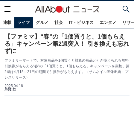
連載
ライフ
グルメ
社会
IT・ビジネス
エンタメ
リサ
【ファミマ】“春”の「1個買うと、1個もらえ
る」キャンペーン第2週突入！ 引き換えも忘れ
ずに
ファミリーマートで、対象商品を1個買うと対象の商品と引き換えられる無料
引換券がもらえる“春”の「1個買うと、1個もらえる」キャンペーンを実施。第
2週は4月15～21日の期間で引換券がもらえます。（サムネイル画像出典：プ
レスリリース）
2025.04.18
芦野 秋