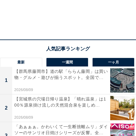
最新
一週間
一ヶ月
【群馬県藤岡市】道の駅「ららん藤岡」は買い
物・グルメ・遊びが揃うスポット。全国で...
1
2026/08/09
【宮城県の穴場日帰り温泉】「晴れ温泉」は1
00％源泉掛け流しの天然混合泉を楽しめ...
2
2026/08/09
「あぁぁぁ。かわいくて一生断捨離ムリ」ダイ
ソーのサンリオ日焼けシリーズが反響。全...
3