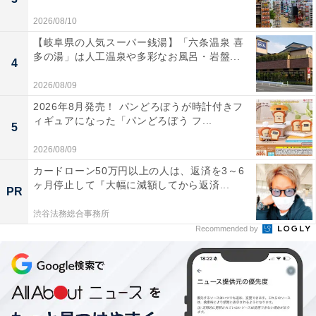
2026/08/10
【岐阜県の人気スーパー銭湯】「六条温泉 喜
多の湯」は人工温泉や多彩なお風呂・岩盤...
4
2026/08/09
2026年8月発売！ パンどろぼうが時計付きフ
ィギュアになった「パンどろぼう フ...
5
2026/08/09
カードローン50万円以上の人は、返済を3～6
ヶ月停止して『大幅に減額してから返済...
PR
渋谷法務総合事務所
Recommended by