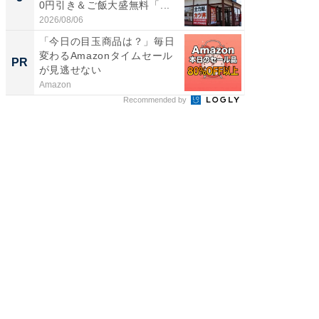
0円引き＆ご飯大盛無料「...
っ！？1
2026/08/06
2026/08/0
「今日の目玉商品は？」毎日
【西野
変わるAmazonタイムセール
刊『北
PR
PR
が見逃せない
くか』
Amazon
FINCHI o
Recommended by