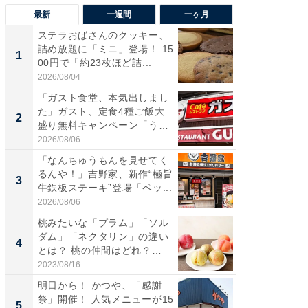
最新
一週間
一ヶ月
ステラおばさんのクッキー、
ステラ
詰め放題に「ミニ」登場！ 15
詰め放題
1
1
00円で「約23枚ほど詰...
00円で「
2026/08/04
2026/08/0
「ガスト食堂、本気出しまし
「えぐ
た」ガスト、定食4種ご飯大
う！」
2
2
盛り無料キャンペーン「うお
神」と
お...
が神」「.
2026/08/06
2026/08/0
「なんちゅうもんを見せてく
「はま
るんや！」吉野家、新作“極旨
第3弾開
3
3
牛鉄板ステーキ”登場「ペッ...
タが登
う...
2026/08/06
2026/08/0
桃みたいな「プラム」「ソル
「たま
ダム」「ネクタリン」の違い
グ、新作
4
4
とは？ 桃の仲間はどれ？
ィ”登場
味...
2023/08/16
2026/08/0
明日から！ かつや、「感謝
「とう
祭」開催！ 人気メニューが15
家、“ア
5
5