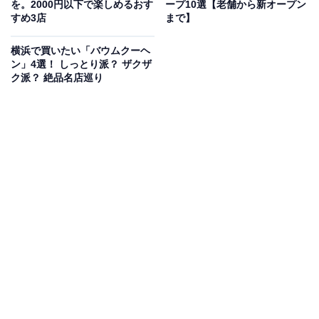
を。2000円以下で楽しめるおす
ープ10選【老舗から新オープン
すめ3店
まで】
4月18日にグランドオープンの「
BEER STAND and
PIZZA BAR
」は、Café & Rotisserie LA COCORICOと木
横浜で買いたい「バウムクーヘ
内酒造がタッグを組んだ
新業態店舗
です。場所は、
横浜
ン」4選！ しっとり派？ ザクザ
ク派？ 絶品名店巡り
赤レンガ倉庫 2号館 1階
です。