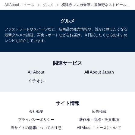
All About ニュース
グルメ
横浜赤レンガ倉庫に常陸野ネストビールが飲めるビアスタンドがオープン！ ビールに合う焼きたてピザも
1
2
3
グルメ
ファストフードやスイーツなど、新商品の発売情報や、誰かに教えたくなる
最新グルメの話題、実食レポートなどをお届け。今日試したくなるおすすめ
レシピも紹介しています。
関連サービス
All About
All About Japan
イチオシ
サイト情報
会社概要
広告掲載
プライバシーポリシー
著作権・商標・免責事項
当サイトの情報についての注意
All About ニュースについて