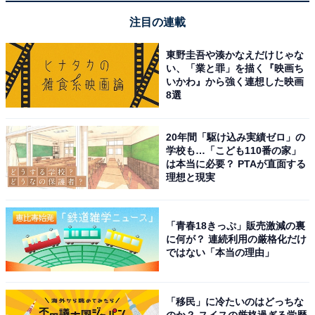
両者が共同開発した「
COCORICOオリジナルビール
」を
注目の連載
はじめ、木内酒造の直営店以外の横浜エリアではここで
しか飲めない
シーズナルビール
など、常時8種類の生ビ
東野圭吾や湊かなえだけじゃな
ールを提供します。
い、「業と罪」を描く『映画ち
いかわ』から強く連想した映画
8選
このほか、直営店でしか飲めない「
クラフトジン
」、国
際的なコンテストで数多くの賞を獲得する「
日の丸ウイ
20年間「駆け込み実績ゼロ」の
スキー
」も用意し、幅広いニーズに応えます。
学校も…「こども110番の家」
は本当に必要？ PTAが直面する
理想と現実
ビールに合う焼きたてピザやカッ
次ページ
プデリ
「青春18きっぷ」販売激減の裏
に何が？ 連続利用の厳格化だけ
ではない「本当の理由」
「移民」に冷たいのはどっちな
のか？ スイスの厳格過ぎる学歴