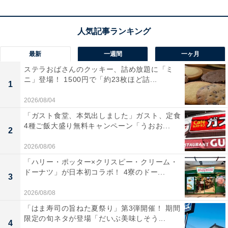
ここでしか味わえないオリジナルビールも
最新
一週間
一ヶ月
ステラおばさんのクッキー、詰め放題に「ミ
ニ」登場！ 1500円で「約23枚ほど詰...
1
2026/08/04
「ガスト食堂、本気出しました」ガスト、定食
4種ご飯大盛り無料キャンペーン「うおお...
2
2026/08/06
「ハリー・ポッター×クリスピー・クリーム・
ドーナツ」が日本初コラボ！ 4寮のドー...
3
2026/08/08
「常陸野ネストビール」として横浜エリア最多となる8タップを誇る
「はま寿司の旨ねた夏祭り」第3弾開催！ 期間
「
BEER STAND and PIZZA BAR
」は「常陸野ネストビ
限定の旬ネタが登場「だいぶ美味しそう...
4