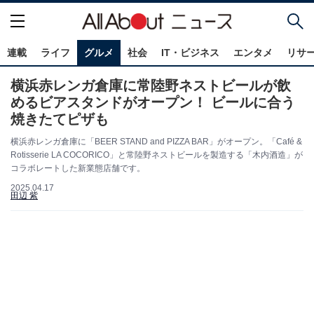
連載
ライフ
グルメ
社会
IT・ビジネス
エンタメ
リサ
横浜赤レンガ倉庫に常陸野ネストビールが飲
めるビアスタンドがオープン！ ビールに合う
焼きたてピザも
横浜赤レンガ倉庫に「BEER STAND and PIZZA BAR」がオープン。「Café &
Rotisserie LA COCORICO」と常陸野ネストビールを製造する「木内酒造」が
コラボレートした新業態店舗です。
2025.04.17
田辺 紫