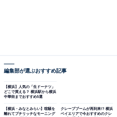
「
Café & Rotisserie LA COCORICO
」は、名物・ロテ
ィサリーチキンなどトラットリアの素朴で豪快な料理の
数々をリーズナブルな価格帯で提供するイタリアンレス
トラン。首都圏で7店舗を展開し、横浜赤レンガ倉庫2号
館に出店しています。
「
木内酒造
」は1823年に現在の茨城県那珂（なか）市で
日本酒づくりを開始。1994年からビールづくりに挑戦
し、1996年に「
常陸野ネストビール
」を生み出しまし
編集部が選ぶおすすめ記事
た。
【横浜】人気の「生ドーナツ」
このビールは1997年10月、大阪で開催された日本で最初
どこで買える？ 横浜駅から横浜
の世界のビールコンテストの
ダークエール部門で金賞を
中華街までおすすめ5選
受賞
。その後、世界各地のビールコンテストで数々の賞
【横浜・みなとみらい】喧騒を
クレープブームが再到来!? 横浜
を受賞し、海外へも輸出されるようになりました。
離れてプチリッチなモーニング
ベイエリアで今おすすめのクレ