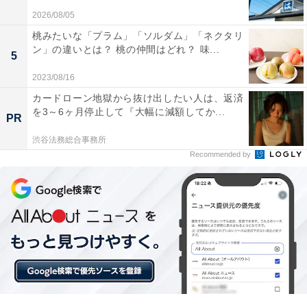
ール」として
横浜エリア最多となる8タップ
を誇りま
2026/08/05
す。
桃みたいな「プラム」「ソルダム」「ネクタリ
ン」の違いとは？ 桃の仲間はどれ？ 味...
5
2023/08/16
カードローン地獄から抜け出したい人は、返済
を3～6ヶ月停止して『大幅に減額してか...
PR
渋谷法務総合事務所
Recommended by
左から、COCORICOオリジナルビール、AMARILLO SESSION ALE、PALE
ALE（Mサイズ 税込み680円～）