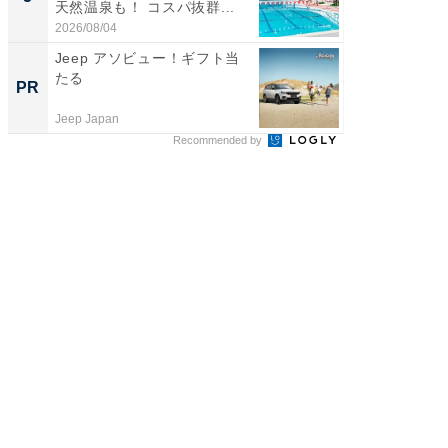
天然温泉も！ コスパ抜群...
賀ゆめ
お...
2026/08/04
2026/08/0
Jeep アソビュー！ギフト当
「ばぁ
たる
い！」
PR
PR
家
Jeep Japan
株式会社
Recommended by