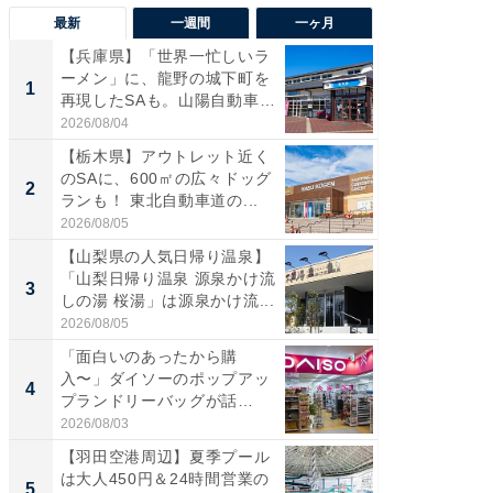
最新
一週間
一ヶ月
【兵庫県】「世界一忙しいラ
「気に
ーメン」に、龍野の城下町を
る〜」3
1
1
再現したSAも。山陽自動車
バー」
道...
好...
2026/08/04
2026/07/3
【栃木県】アウトレット近く
【三重
のSAに、600㎡の広々ドッグ
「鈴鹿天
2
2
ランも！ 東北自動車道の...
は100
2026/08/05
2026/08/0
【山梨県の人気日帰り温泉】
「ミニオ
「山梨日帰り温泉 源泉かけ流
ッグ！ 
3
3
しの湯 桜湯」は源泉かけ流...
ど、夏限
2026/08/05
2026/08/0
「面白いのあったから購
【埼玉
入〜」ダイソーのポップアッ
「行田天
4
4
プランドリーバッグが話
は和の
題。“さま...
が...
2026/08/03
2026/08/0
【羽田空港周辺】夏季プール
【石川
は大人450円＆24時間営業の
湯】「天
5
5