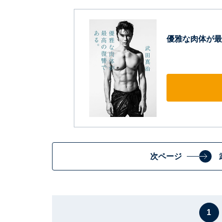
優雅な肉体が最
次ページ
1