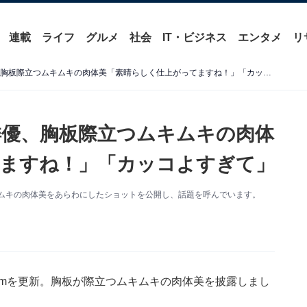
連載
ライフ
グルメ
社会
IT・ビジネス
エンタメ
リ
「ヤバすぎる」52歳人気俳優、胸板際立つムキムキの肉体美「素晴らしく仕上がってますね！」「カッコよすぎて」
俳優、胸板際立つムキムキの肉体
ますね！」「カッコよすぎて」
。ムキムキの肉体美をあらわにしたショットを公開し、話題を呼んでいます。
gramを更新。胸板が際立つムキムキの肉体美を披露しまし