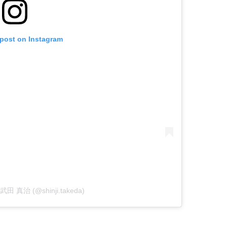
 post on Instagram
y 武田 真治 (@shinji.takeda)