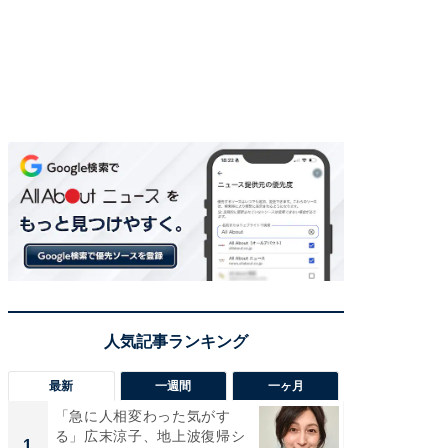
最新
一週間
一ヶ月
「急に人相変わった気がす
「さす
る」広末涼子、地上波復帰シ
は」高
1
1