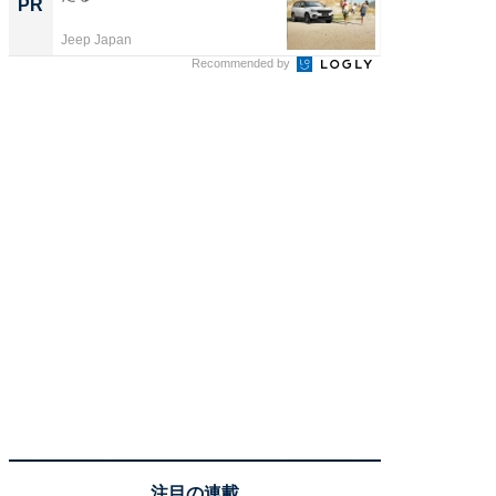
PR
PR
Jeep Japan
COCO VIL
Recommended by
注目の連載