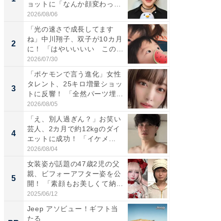
ョットに「なんか顔変わっ
災地を
た」の...
「カ...
2026/08/06
2026/08/0
「光の速さで成長してます
「女の
ね」中川翔子、双子が10カ月
介、バ
2
2
に！ 「はやいいいい この
らのプレ
前...
愛...
2026/07/30
2026/08/0
「ポケモンで言う進化」女性
「好感
タレント、25キロ増量ショッ
や、“マ
3
3
トに反響！ 「全然パーツ埋...
画変更
財...
2026/08/05
2026/07/3
「え、別人過ぎん？」お笑い
「脚が
芸人、2カ月で約12kgのダイ
横川尚
4
4
エットに成功！ 「イケメ...
ムキな姿
刃...
2026/08/04
2026/08/0
女装姿が話題の47歳2児の父
「2人と
親、ビフォーアフター姿を公
團十郎
5
5
開！ 「素顔もお美しくて納...
「後ろ
「...
2025/06/12
2026/08/0
Jeep アソビュー！ギフト当
全国の
たる
付きの