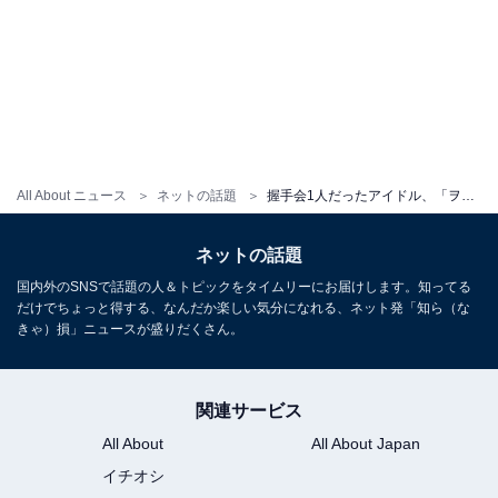
All About ニュース
ネットの話題
握手会1人だったアイドル、「ヲタク約10名！沢山いて嬉しい！」と喜びあらわ！ 「先頭の人昨日も見たwww」
ネットの話題
国内外のSNSで話題の人＆トピックをタイムリーにお届けします。知ってる
だけでちょっと得する、なんだか楽しい気分になれる、ネット発「知ら（な
きゃ）損」ニュースが盛りだくさん。
関連サービス
All About
All About Japan
イチオシ