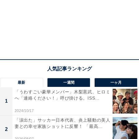
最新
一週間
一ヶ月
「うわすごい豪華メンバー」木梨憲武、ヒロミ
へ「連絡ください！」呼び掛ける。ISS...
1
2024/10/17
「涙出た」サッカー日本代表、炎上騒動の美人
妻との幸せ家族ショットに反響！ 「最高...
2