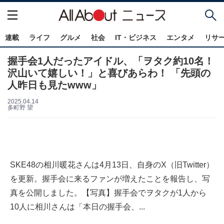
連載
ライフ
グルメ
社会
IT・ビジネス
エンタメ
リサ
握手会1人だったアイドル、「ヲタク約10名！
沢山いて嬉しい！」と喜びあらわ！ 「先頭の
人昨日も見たwww」
2025.04.14
多町野 望
SKE48の相川暖花さんは4月13日、自身のX（旧Twitter）
を更新。握手会に来るファンが増えたことを報告し、写
真を公開しました。【写真】握手会でヲタクが1人から
10人に相川さんは「本日の握手会、...