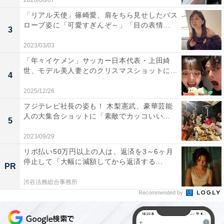
2026/08/07
「リアル天使」篠崎愛、肩をちら見せしたバス
ローブ姿に「可愛すぎんぞ～」「目の表情...
3
2023/03/03
「年々イケメン」サッカー日本代表・上田綺
世、モデル美人妻とのクリスマスショットに...
4
2025/12/26
フジテレビ社長の姿も！ 木梨憲武、豪華芸能
人の大集合ショットに「素敵でカッコいい...
5
2023/09/29
リボ払い50万円以上の人は、返済を3～6ヶ月
停止して『大幅に減額してから返済する...
PR
渋谷法務総合事務所
Recommended by