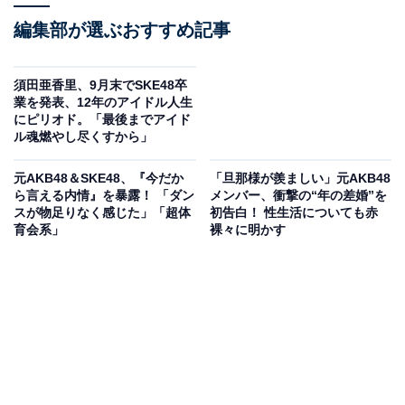
編集部が選ぶおすすめ記事
須田亜香里、9月末でSKE48卒
業を発表、12年のアイドル人生
にピリオド。「最後までアイド
ル魂燃やし尽くすから」
元AKB48＆SKE48、『今だか
「旦那様が羨ましい」元AKB48
ら言える内情』を暴露！ 「ダン
メンバー、衝撃の“年の差婚”を
スが物足りなく感じた」「超体
初告白！ 性生活についても赤
育会系」
裸々に明かす