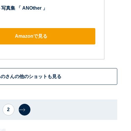
真集 「 ANOther 」
Amazonで見る
あのさんの他のショットも見る
2