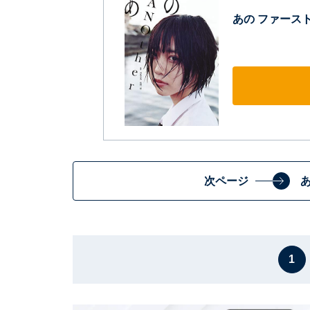
あの ファースト写
次ページ
1