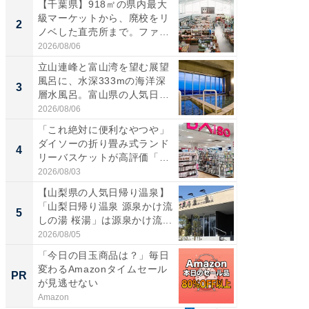
【千葉県】918㎡の県内最大
【三重
級マーケットから、廃校をリ
「鈴鹿天
2
2
ノベした直売所まで。ファ
は100
ー...
2026/08/06
2026/08/0
立山連峰と富山湾を望む展望
ステラ
風呂に、水深333mの海洋深
詰め放題
3
3
層水風呂。富山県の人気日
00円で「
帰...
2026/08/06
2026/08/0
「これ絶対に便利なやつや」
「ミニオ
ダイソーの折り畳み式ランド
ッグ！ 
4
4
リーバスケットが高評価「使
ど、夏限
わ...
2026/08/03
2026/08/0
【山梨県の人気日帰り温泉】
【埼玉
「山梨日帰り温泉 源泉かけ流
「行田天
5
5
しの湯 桜湯」は源泉かけ流...
は和の
が...
2026/08/05
2026/08/0
「今日の目玉商品は？」毎日
【毎日変
変わるAmazonタイムセール
ムセー
PR
PR
が見逃せない
Amazon
Amazon