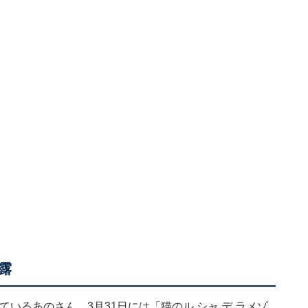
露
しているあのさん。3月31日には「猫のル シャ デ ラメゾ