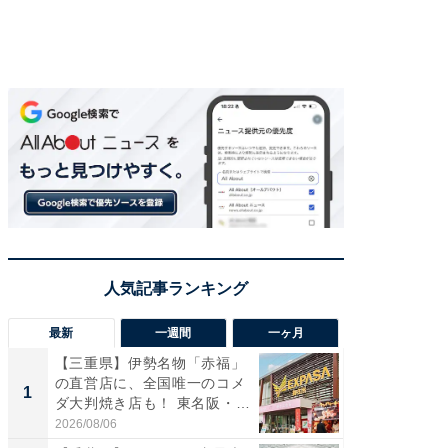
最新
一週間
一ヶ月
【三重県】伊勢名物「赤福」
【兵庫
の直営店に、全国唯一のコメ
ーメン
1
1
ダ大判焼き店も！ 東名阪・
再現した
伊...
道...
2026/08/06
2026/08/0