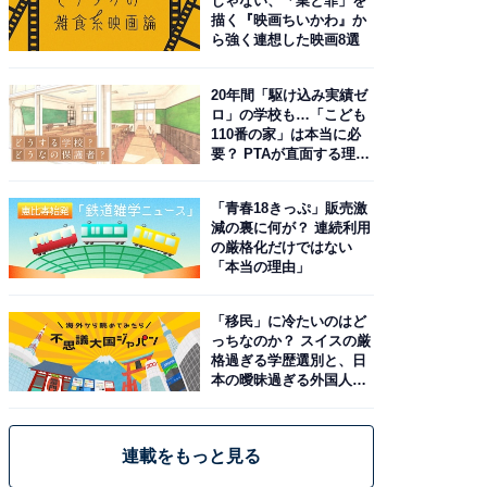
じゃない、「業と罪」を
描く『映画ちいかわ』か
ら強く連想した映画8選
20年間「駆け込み実績ゼ
ロ」の学校も…「こども
110番の家」は本当に必
要？ PTAが直面する理想
と現実
「青春18きっぷ」販売激
減の裏に何が？ 連続利用
の厳格化だけではない
「本当の理由」
「移民」に冷たいのはど
っちなのか？ スイスの厳
格過ぎる学歴選別と、日
本の曖昧過ぎる外国人政
策
連載をもっと見る