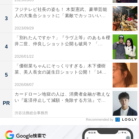
2023/03/03
フジテレビ社長の姿も！ 木梨憲武、豪華芸能
人の大集合ショットに「素敵でカッコいい...
3
2023/09/29
「別れたんですか？」『ラヴ上等』のあも＆櫻
井二世、仲良しショット公開も破局？ 「...
4
2026/01/22
「優樹菜ちゃんにそっくりすぎる」木下優樹
菜、美人長女の誕生日ショット公開！「14...
5
2026/08/07
カードローン地獄の人は、消費者金融が教えな
い『返済停止して減額・免除する方法』で...
PR
渋谷法務総合事務所
Recommended by