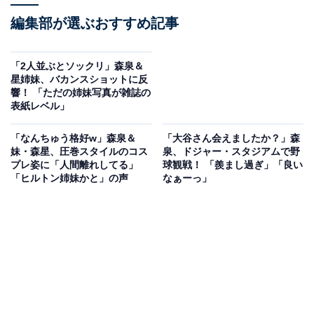
編集部が選ぶおすすめ記事
「2人並ぶとソックリ」森泉＆
星姉妹、バカンスショットに反
響！ 「ただの姉妹写真が雑誌の
表紙レベル」
「なんちゅう格好w」森泉＆
「大谷さん会えましたか？」森
妹・森星、圧巻スタイルのコス
泉、ドジャー・スタジアムで野
プレ姿に「人間離れしてる」
球観戦！ 「羨まし過ぎ」「良い
「ヒルトン姉妹かと」の声
なぁーっ」