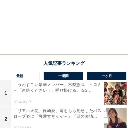
最新
一週間
一ヶ月
「うわすごい豪華メンバー」木梨憲武、ヒロミ
へ「連絡ください！」呼び掛ける。ISS...
1
2024/10/17
「リアル天使」篠崎愛、肩をちら見せしたバス
ローブ姿に「可愛すぎんぞ～」「目の表情...
2