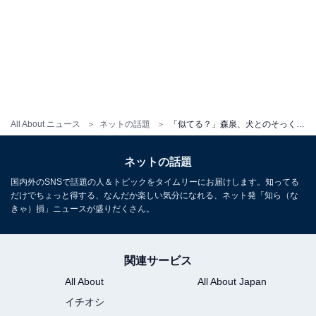
All About ニュース
ネットの話題
「似てる？」森泉、犬とのそっくりショット披露！ 「そっくり」「つぶらな瞳がかわい過ぎ」
ネットの話題
国内外のSNSで話題の人＆トピックをタイムリーにお届けします。知ってる
だけでちょっと得する、なんだか楽しい気分になれる、ネット発「知ら（な
きゃ）損」ニュースが盛りだくさん。
関連サービス
All About
All About Japan
イチオシ