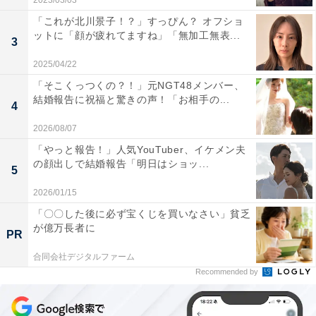
2023/03/03
「これが北川景子！？」すっぴん？ オフショ
ットに「顔が疲れてますね」「無加工無表...
3
2025/04/22
「そこくっつくの？！」元NGT48メンバー、
結婚報告に祝福と驚きの声！「お相手の...
4
2026/08/07
「やっと報告！」人気YouTuber、イケメン夫
の顔出しで結婚報告「明日はショッ...
5
2026/01/15
「〇〇した後に必ず宝くじを買いなさい」貧乏
が億万長者に
PR
合同会社デジタルファーム
Recommended by