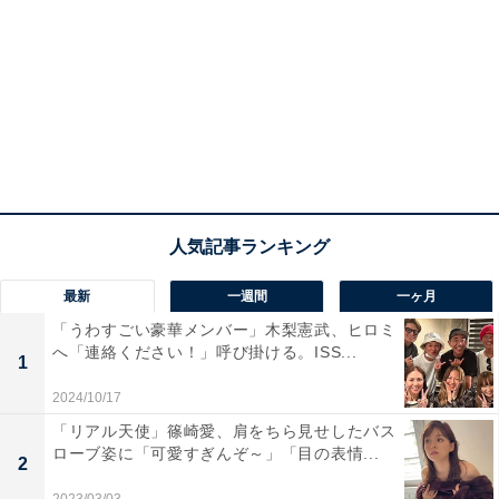
最新
一週間
一ヶ月
「うわすごい豪華メンバー」木梨憲武、ヒロミ
へ「連絡ください！」呼び掛ける。ISS...
1
2024/10/17
「リアル天使」篠崎愛、肩をちら見せしたバス
ローブ姿に「可愛すぎんぞ～」「目の表情...
2