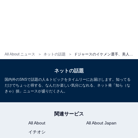
All About ニュース
ネットの話題
ドジャースのイケメン選手、美人妻が妊娠「私たちのクルーにまた別のベイビーを加えるのが待ちきれない!」
ネットの話題
国内外のSNSで話題の人＆トピックをタイムリーにお届けします。知ってる
だけでちょっと得する、なんだか楽しい気分になれる、ネット発「知ら（な
きゃ）損」ニュースが盛りだくさん。
関連サービス
All About
All About Japan
イチオシ