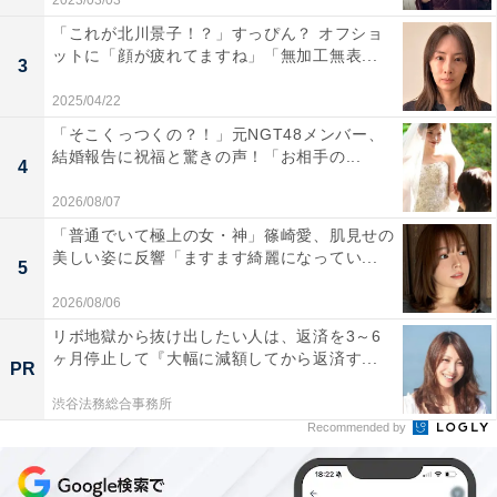
2023/03/03
「これが北川景子！？」すっぴん？ オフショ
ットに「顔が疲れてますね」「無加工無表...
3
2025/04/22
「そこくっつくの？！」元NGT48メンバー、
結婚報告に祝福と驚きの声！「お相手の...
4
2026/08/07
「普通でいて極上の女・神」篠崎愛、肌見せの
美しい姿に反響「ますます綺麗になってい...
5
2026/08/06
リボ地獄から抜け出したい人は、返済を3～6
ヶ月停止して『大幅に減額してから返済す...
PR
渋谷法務総合事務所
Recommended by