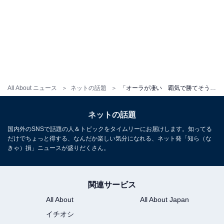
All About ニュース
ネットの話題
「オーラが凄い 覇気で勝てそう」ドジャースの美人妻ら大集合！ 「いつも真美子さんを探してしまう」
ネットの話題
国内外のSNSで話題の人＆トピックをタイムリーにお届けします。知ってる
だけでちょっと得する、なんだか楽しい気分になれる、ネット発「知ら（な
きゃ）損」ニュースが盛りだくさん。
関連サービス
All About
All About Japan
イチオシ