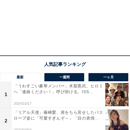
最新
一週間
一ヶ月
「うわすごい豪華メンバー」木梨憲武、ヒロミ
へ「連絡ください！」呼び掛ける。ISS...
1
2024/10/17
「リアル天使」篠崎愛、肩をちら見せしたバス
ローブ姿に「可愛すぎんぞ～」「目の表情...
2