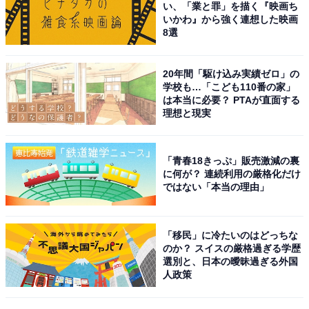
い、「業と罪」を描く『映画ち
いかわ』から強く連想した映画
こちらもおすすめ
8選
福岡で人気の「桜の名所」ランキング！ 「小倉
城」を抑えた1位は？
20年間「駆け込み実績ゼロ」の
学校も…「こども110番の家」
は本当に必要？ PTAが直面する
理想と現実
「青春18きっぷ」販売激減の裏
に何が？ 連続利用の厳格化だけ
ではない「本当の理由」
1
2
「移民」に冷たいのはどっちな
のか？ スイスの厳格過ぎる学歴
選別と、日本の曖昧過ぎる外国
人政策