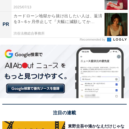
2025/07/13
カードローン地獄から抜け出したい人は、返済
7位までの全ランキング結果を見
を3～6ヶ月停止して『大幅に減額してか...
次ページ
PR
る
渋谷法務総合事務所
Recommended by
注目の連載
東野圭吾や湊かなえだけじゃな