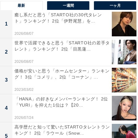
最新
一週間
一ヶ月
癒し系だと思う「STARTO社の30代タレン
回答者からは、「御幸橋から見る由布岳、桜、大分川の
ト」ランキング！ 2位「伊野尾慧」を...
1
景色は最高だからです」（60代女性／愛知県）、「菜の
花と桜が綺麗だった記憶があります」（40代女性／福岡
2026/08/07
県）、「川に散った桜が浮かんでいて綺麗だから」（30
世界で活躍できると思う「STARTO社の若手タ
レント」ランキング！ 2位「目黒蓮...
代女性／福岡県）、「温泉街道に広がる桜が綺麗だか
2
ら」（40代男性／東京都）などのコメントが寄せられま
2026/08/07
した。
価格が安いと思う「ホームセンター」ランキン
グ！ 3位「コメリ」、2位「コーナン」...
3
※回答者からのコメントは原文ママです
2023/03/02
「HANA」の好きなメンバーランキング！ 2位
この記事の筆者：福島 ゆき プロフィール
「YURI」を抑えた1位は？【20...
4
アニメや漫画のレビュー、エンタメトピックスなどを中
2026/07/24
心に、オールジャンルで執筆中のライター。時々、店舗
高学歴だと知って驚いたSTARTOタレントラン
取材などのリポート記事も担当。All AboutおよびAll
キング！ 2位「ラウール（Snow...
5
About ニュースでのライター歴は6年。