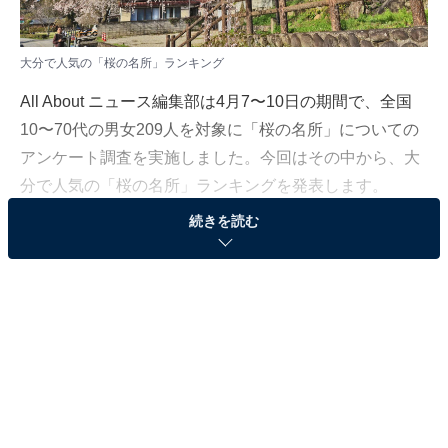
大分で人気の「桜の名所」ランキング
All About ニュース編集部は4月7〜10日の期間で、全国
10〜70代の男女209人を対象に「桜の名所」についての
アンケート調査を実施しました。今回はその中から、大
分で人気の「桜の名所」ランキングを発表します。
続きを読む
＞7位までのランキング結果を見る
2位：大原大しだれ桜（日田市）／31票
2位は、日田（ひた）市にある「大原大しだれ桜」。県
下有数の規模を誇る八幡宮「大原八幡宮」近くにある、
樹齢約200年、高さ約12mの1本のしだれ桜が圧倒的な存
在感を放ちます。細い枝が垂れ下がり、満開時期の桜の