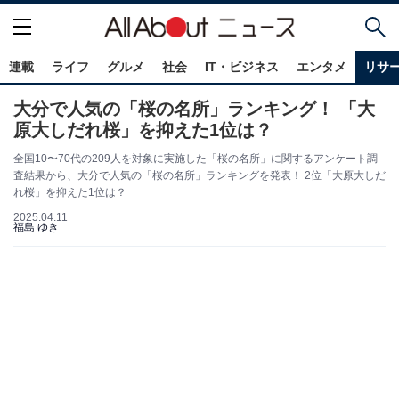
連載
ライフ
グルメ
社会
IT・ビジネス
エンタメ
リサ
大分で人気の「桜の名所」ランキング！ 「大
原大しだれ桜」を抑えた1位は？
全国10〜70代の209人を対象に実施した「桜の名所」に関するアンケート調
査結果から、大分で人気の「桜の名所」ランキングを発表！ 2位「大原大しだ
れ桜」を抑えた1位は？
2025.04.11
福島 ゆき