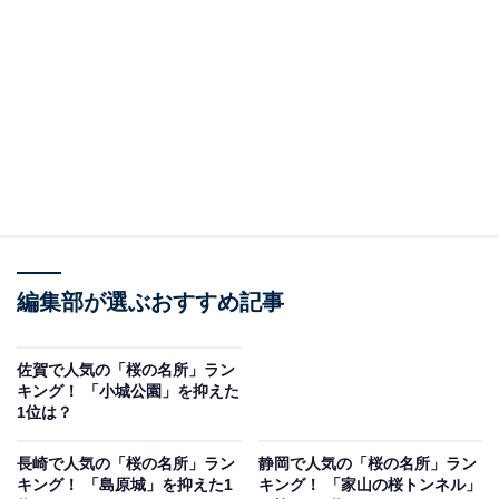
ボリュームは圧巻。開花時期にはライトアップが行わ
れ、神秘的な佇まいが多くの人を魅了しています。
回答者からは、「小さい頃よく行きました。毎年たくさ
んの人で賑わっており、夜もとても綺麗でおすすめで
す」（20代女性／山梨県）、「一本桜が迫力があり素
敵」（30代女性／東京都）、「レトロ感漂う風景を歩い
て楽しめそうだから」（30代女性／神奈川県）、「大き
いしだれ桜からパワーをもらえる」（40代女性／福島
編集部が選ぶおすすめ記事
県）などの声がありました。
佐賀で人気の「桜の名所」ラン
キング！ 「小城公園」を抑えた
1位は？
長崎で人気の「桜の名所」ラン
静岡で人気の「桜の名所」ラン
キング！ 「島原城」を抑えた1
キング！ 「家山の桜トンネル」