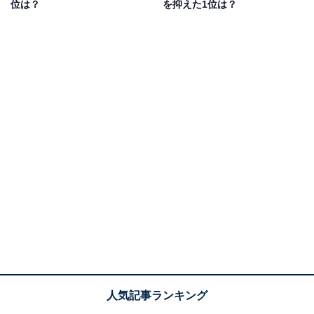
位は？
を抑えた1位は？
1位：由布院・大分川沿いの桜並木（由布市）／75
票
1位は、温泉地として人気の湯布院にある「大分川沿い
の桜並木」。町の中心を流れる大分川沿いの遊歩道には
桜並木が続き、JR由布院駅から徒歩10分ほどの場所に位
置する御幸（みゆき）橋から城橋（じょうきょう）まで
は、鮮やかな菜の花が加わります。美しく荘厳な姿か
ら“豊後富士”と呼ばれる由布岳を背景に、桜と菜の花と
の色鮮やかな競演が見どころです。