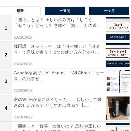
テレビ放送が終了すると電源をオフにする「無信号電
最新
一週間
一ヶ月
源オフ」
「施行」とは？ 正しい読み方は「しこう」
「せこう」どっち？ 意味や「施工」との違...
テレビ放送の終了後など、映像が映らない状態になって
1
しばらくすると電源がオフになる機能です。こちらも部
2023/10/26
屋に誰もいない場合や、テレビ視聴中に寝てしまった場
韓国語「オットッケ」は「어떡해」と「어떻
合などに効果的です。
게」で意味が違う！ 2つの使い方を分かり...
2
2024/05/02
人感センサーで賢く省エネ
Google検索で「All About」「All About ニュー
人感センサーでテレビの前にいる人を検知することで、
ス」の記事が...
3
人がいなくなると画面をオフにして節電します。
2026/06/15
家のWi-Fiが急に遅くなった……もしかして暑
さのせいかも？ どうすれば直る？【...
4
2023/08/25
「回答」と「解答」の違いは？ 意味や正しい