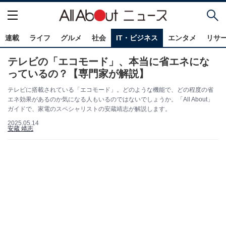
連載
ライフ
グルメ
社会
IT・ビジネス
エンタメ
リサ
テレビの「エコモード」、本当に省エネにな
っているの？【専門家が解説】
テレビに搭載されている「エコモード」。どのような機能で、どの程度の省
エネ効果があるのか気になる人もいるのではないでしょうか。「All About」
ガイドで、家電のスペシャリストの安蔵靖志が解説します。
2025.05.14
安蔵 靖志