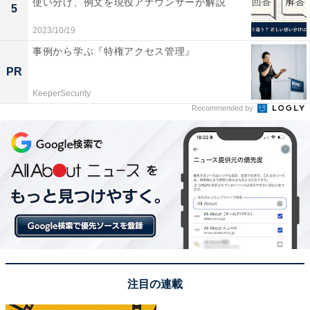
使い分け、例文を現役アナウンサーが解説
5
2023/10/19
事例から学ぶ『特権アクセス管理』
PR
KeeperSecurity
Recommended by
電気代の節約、さらには環境への配慮にも
これらのエコモードを使用することで、どれだけの省エ
ネにつながるかは、その家庭における使い方によるた
め、数値として出すことはできません。
しかし、テレビのエコモードは確実に省エネに寄与して
います。利用者が日常的にエコモードを活用すること
注目の連載
で、長期的にみれば電気代の節約にもつながり、環境へ