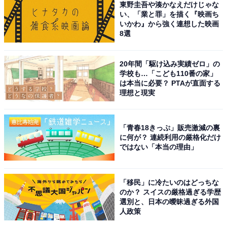
東野圭吾や湊かなえだけじゃな
の配慮にもなります。ぜひ積極的に利用してください。
い、「業と罪」を描く『映画ち
いかわ』から強く連想した映画
8選
20年間「駆け込み実績ゼロ」の
学校も…「こども110番の家」
は本当に必要？ PTAが直面する
理想と現実
「青春18きっぷ」販売激減の裏
に何が？ 連続利用の厳格化だけ
ではない「本当の理由」
「移民」に冷たいのはどっちな
のか？ スイスの厳格過ぎる学歴
All About ガイドがすすめるテレビ：ソニー「K-
選別と、日本の曖昧過ぎる外国
55XR70」
人政策