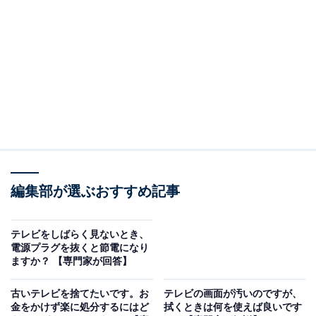
（回答）
一定の省エネ効果が期待できます。特に、テレビを
つけっぱなしにしがちな人の場合、効果的です。
どういうことなのか、以下で詳しく解説します。
※本記事で紹介している商品の購入やサービスの利用により、売上の一部が
オールアバウトに還元されることがあります。
エコモードを利用すると、一定の省エネ効果が期
待できます
編集部が選ぶおすすめ記事
テレビの「エコモード」は、電力消費を抑えるために提
テレビをしばらく見ないとき、
供されている機能です。画面の明るさを抑えたり、自動
電源プラグを抜くと節電になり
ますか？ 【専門家が回答】
オフタイマーなどによって省エネを図ります。このモー
ドを利用することで、一定の省エネ効果が期待できま
古いテレビを捨てたいです。お
テレビの画面が汚いのですが、
す。
金をかけず楽に処分するにはど
拭くときは何を使えば良いです