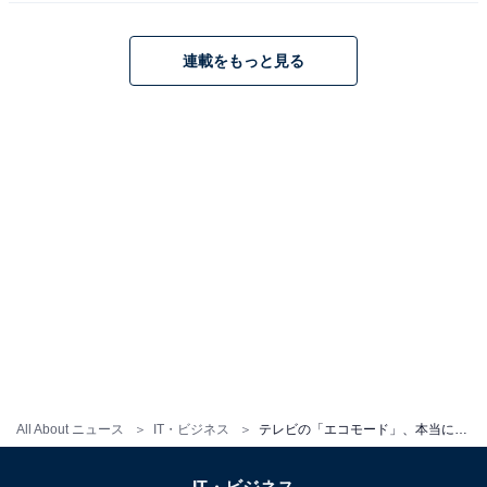
連載をもっと見る
ソニー 55インチ 4K 液晶 MiniLED テレビ ブラビア K-
55XR70 BRAVIA XR 倍速 Google TV 4K/120fps対応 8畳
以上推奨
Amazonで見る
この記事の筆者：
安蔵 靖志
ビジネス・IT系出版社で編集記者を務めた後、フリ
ーランスに。記事執筆のほか、テレビやラジオ、新
聞、雑誌など多数のメディアに出演。ラジオ番組の
All About ニュース
IT・ビジネス
テレビの「エコモード」、本当に省エネになっているの？【専門家が解説】
家電コーナーの構成なども手掛ける。