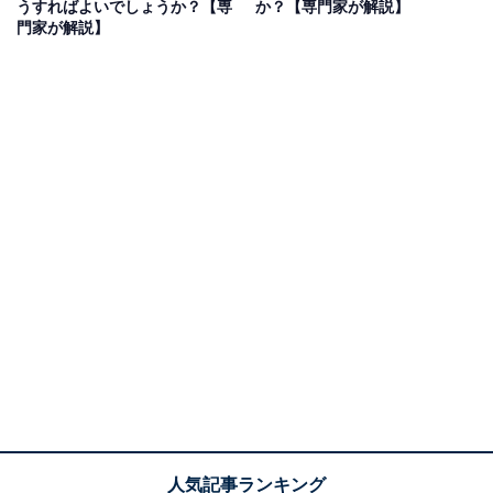
うすればよいでしょうか？【専
か？【専門家が解説】
門家が解説】
メーカーによって搭載する機能はさまざまですが、以下
のような省エネ機能が搭載されていることが多いです。
部屋の明るさに合わせて輝度を調整
内蔵する照度センサーで部屋の明るさをセンシングし、
部屋が暗い場合はテレビの明るさを抑えることで省エネ
を実現します。見やすさの向上にもつながる便利な機能
です。
無操作時に電源をオフする「自動オフタイマー」
一定時間リモコン操作などが行われない場合に、自動的
に電源をオフにする機能です。部屋に誰もいない場合
や、テレビ視聴中に寝てしまった場合などに効果的で
す。