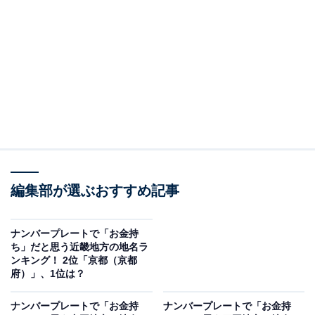
新潟県では古くから石油や天然ガスが産出。日本一の産
油量を誇った新津油田を中心に、さまざまな石油関連産
業が栄えたことから、商業・工業が発展しているという
印象を持つ人も多いようです。
回答者からは「新潟県の中心都市で、商業や工業が発展
しており、特に上越新幹線を使ってアクセスしやすいた
め、ビジネスマンや経済人も多い地域だから」（40代男
性／静岡県）、「新幹線が開通して成功しているから」
編集部が選ぶおすすめ記事
（60代男性／広島県）、「米所なのでイメージ的に」
（30代女性／神奈川県）などのコメントがありました。
ナンバープレートで「お金持
ち」だと思う近畿地方の地名ラ
ンキング！ 2位「京都（京都
府）」、1位は？
ナンバープレートで「お金持
ナンバープレートで「お金持