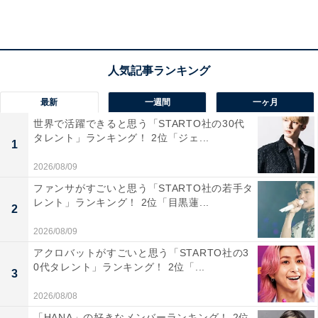
沢城公園、藩政期の遺構や歴史的な建造物を楽しめる景
観も多く残っており、その雰囲気を味わうことができま
す。
回答者のコメントを見ると「金沢＝閑静で豪華なイメー
最新
一週間
一ヶ月
ジがあります」（30代女性／福岡県）、「『金』の字が
世界で活躍できると思う「STARTO社の30代
入っているから」（20代男性／兵庫県）、「加賀百万石
タレント」ランキング！ 2位「ジェ...
1
という言葉もあるし、栄えている街のイメージがあるか
2026/08/09
ら」（30代女性／福岡県）といった声がありました。
ファンサがすごいと思う「STARTO社の若手タ
レント」ランキング！ 2位「目黒蓮...
2
※回答者のコメントは原文ママです
2026/08/09
アクロバットがすごいと思う「STARTO社の3
7位までの全ランキング結果を見
0代タレント」ランキング！ 2位「...
次ページ
3
る
2026/08/08
「HANA」の好きなメンバーランキング！ 2位