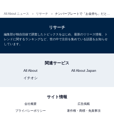
All About ニュース
リサーチ
ナンバープレートで「お金持ち」だと思う北陸地方の地名ランキング！ 2位「新潟（新潟県）」、1位は？
リサーチ
編集部が独自目線で調査したトピックスをはじめ、最新のリリース情報、ト
レンドに関するランキングなど、世の中で注目を集めている話題をお知らせ
しています。
関連サービス
All About
All About Japan
イチオシ
サイト情報
会社概要
広告掲載
プライバシーポリシー
著作権・商標・免責事項