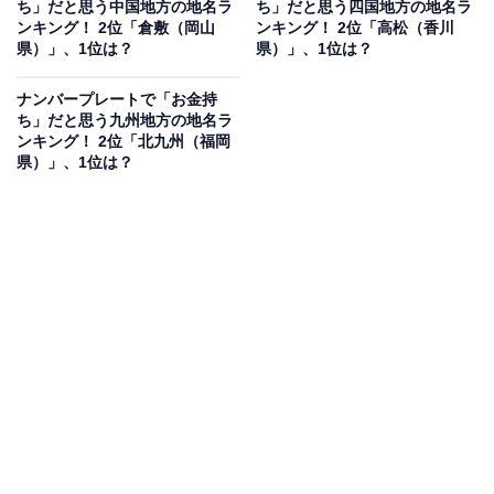
ち」だと思う中国地方の地名ラ
ち」だと思う四国地方の地名ラ
ンキング！ 2位「倉敷（岡山
ンキング！ 2位「高松（香川
県）」、1位は？
県）」、1位は？
ナンバープレートで「お金持
ち」だと思う九州地方の地名ラ
ンキング！ 2位「北九州（福岡
県）」、1位は？
1位：金沢（石川県）
1位は「金沢（石川県）」でした。金沢市、かほく市、
河北郡内灘町、津幡町を対象に交付されるナンバーで
す。
加賀藩初代藩主・前田利家が築き上げた絢爛（けんら
ん）豪華な加賀百万石の歴史を持つ金沢市。城下町の金