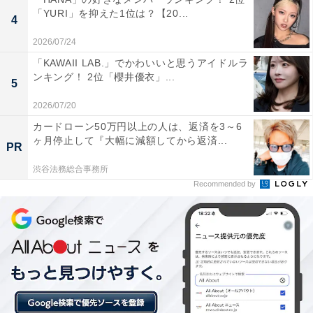
「YURI」を抑えた1位は？【20...
4
2026/07/24
「KAWAII LAB.」でかわいいと思うアイドルラ
ンキング！ 2位「櫻井優衣」...
5
2026/07/20
カードローン50万円以上の人は、返済を3～6
ヶ月停止して『大幅に減額してから返済...
PR
渋谷法務総合事務所
Recommended by
こちらもおすすめ
ナンバープレートで「お金持ち」だと思う中部
地方の地名ランキング！ 2位「金沢（石川
県）」、1位は？