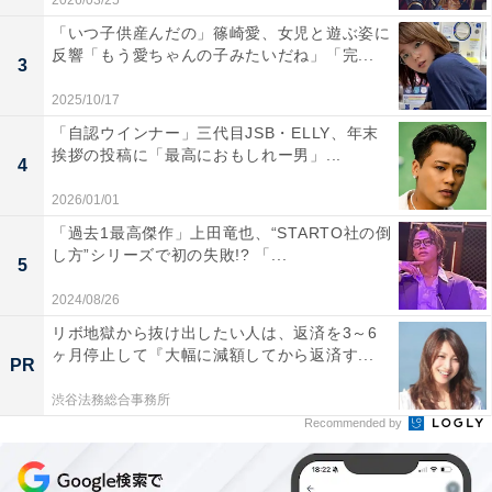
2026/03/25
「いつ子供産んだの」篠崎愛、女児と遊ぶ姿に
反響「もう愛ちゃんの子みたいだね」「完...
3
2025/10/17
「自認ウインナー」三代目JSB・ELLY、年末
挨拶の投稿に「最高におもしれー男」...
4
2026/01/01
「過去1最高傑作」上田竜也、“STARTO社の倒
し方”シリーズで初の失敗!? 「...
5
2024/08/26
リボ地獄から抜け出したい人は、返済を3～6
ヶ月停止して『大幅に減額してから返済す...
PR
渋谷法務総合事務所
Recommended by