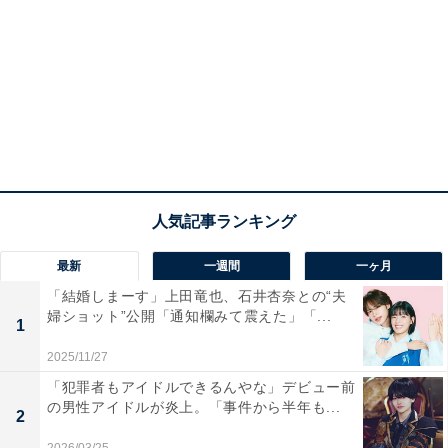
最新
一週間
一ヶ月
「結婚しまーす」上田竜也、石井杏奈との“夫
婦ショット”公開「通知欄みて震えた」「...
1
2025/11/27
「犯罪者もアイドルできるんやな」デビュー前
の男性アイドルが炎上。「事件から半年も...
2