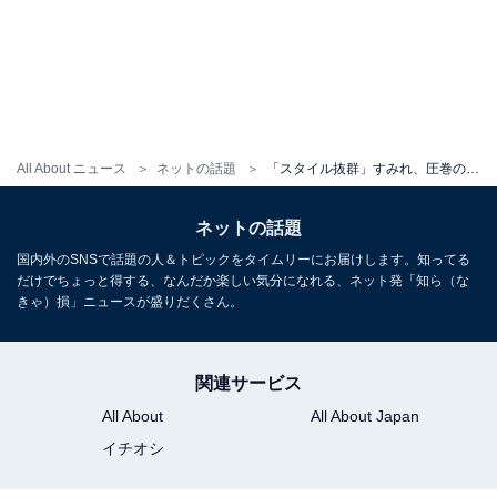
All About ニュース
ネットの話題
「スタイル抜群」すみれ、圧巻の美脚ショットにファン歓喜！ 「脚長い」「カッコイイ」
ネットの話題
国内外のSNSで話題の人＆トピックをタイムリーにお届けします。知ってる
だけでちょっと得する、なんだか楽しい気分になれる、ネット発「知ら（な
きゃ）損」ニュースが盛りだくさん。
関連サービス
All About
All About Japan
イチオシ