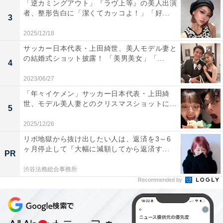
「逆カミングアウト」『ラヴ上等』の美人出演
者、整形告白に「潔くてカッコよ！」「好...
3
2025/12/18
サッカー日本代表・上田綺世、美人モデル妻と
の結婚式ショット披露！ 「美男美女」「...
4
2023/06/27
「年々イケメン」サッカー日本代表・上田綺
世、モデル美人妻とのクリスマスショットに...
5
2025/12/26
リボ地獄から抜け出したい人は、返済を3～6
ヶ月停止して『大幅に減額してから返済す...
PR
渋谷法務総合事務所
Recommended by