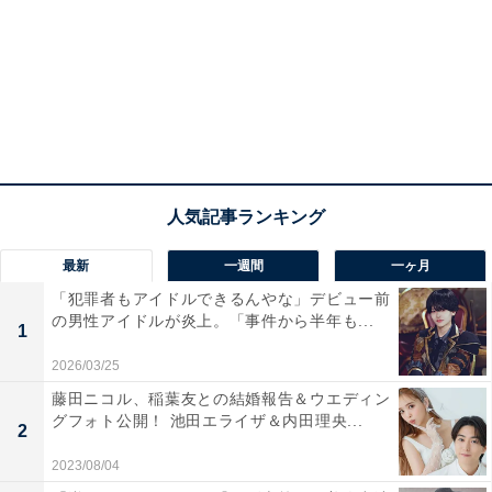
最新
一週間
一ヶ月
「犯罪者もアイドルできるんやな」デビュー前
の男性アイドルが炎上。「事件から半年も...
1
2026/03/25
藤田ニコル、稲葉友との結婚報告＆ウエディン
グフォト公開！ 池田エライザ＆内田理央...
2
2023/08/04