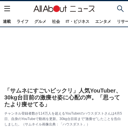
連載
ライフ
グルメ
社会
IT・ビジネス
エンタメ
リサ
「サムネにすごいビックリ」人気YouTuber、
30kg台目前の激痩せ姿に心配の声。「思って
たより痩せてる」
チャンネル登録者数が114万人を超えるYouTuberのハウスダストさんは4月5
日、自身のYouTubeで動画を更新。30kg台目前まで“激痩せ”したことを告白
しました。（サムネイル画像出典：「ハウスダスト」）