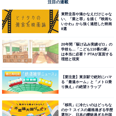
注目の連載
東野圭吾や湊かなえだけじゃな
い、「業と罪」を描く『映画ち
いかわ』から強く連想した映画
8選
20年間「駆け込み実績ゼロ」の
学校も…「こども110番の家」
は本当に必要？ PTAが直面する
理想と現実
【要注意】東京駅で絶対にハマ
る「最遠ホーム」と「メトロ乗
り換え」の絶望トラップ
「移民」に冷たいのはどっちな
のか？ スイスの厳格過ぎる学歴
選別と、日本の曖昧過ぎる外国