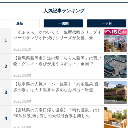
最新
一週間
一ヶ月
「あぁぁぁ。かわいくて一生断捨離ムリ」ダイ
ソーのサンリオ日焼けシリーズが反響。全...
1
2026/08/10
【群馬県藤岡市】道の駅「ららん藤岡」は買い
物・グルメ・遊びが揃うスポット。全国で...
2
2026/08/09
【岐阜県の人気スーパー銭湯】「六条温泉 喜
多の湯」は人工温泉や多彩なお風呂・岩盤...
3
2026/08/09
【宮城県の穴場日帰り温泉】「晴れ温泉」は1
00％源泉掛け流しの天然混合泉を楽しめ...
4
2026/08/09