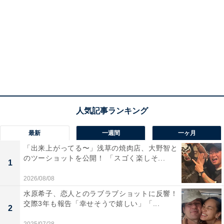
最新
一週間
一ヶ月
「出来上がってる〜」浅草の焼肉店、大野智と
のツーショットを公開！ 「スゴく楽しそ...
1
2026/08/08
水原希子、恋人とのラブラブショットに反響！
交際3年も報告「幸せそうで嬉しい」「...
2