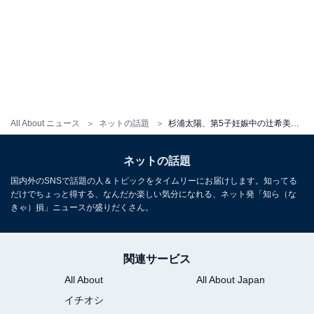
All About ニュース
ネットの話題
杉浦太陽、第5子妊娠中の辻希美＆三男とのお花見ショット「新学期の準備の買い物がてら、桜の下でランチ」
ネットの話題
国内外のSNSで話題の人＆トピックをタイムリーにお届けします。知ってる
だけでちょっと得する、なんだか楽しい気分になれる、ネット発「知ら（な
きゃ）損」ニュースが盛りだくさん。
関連サービス
All About
All About Japan
イチオシ