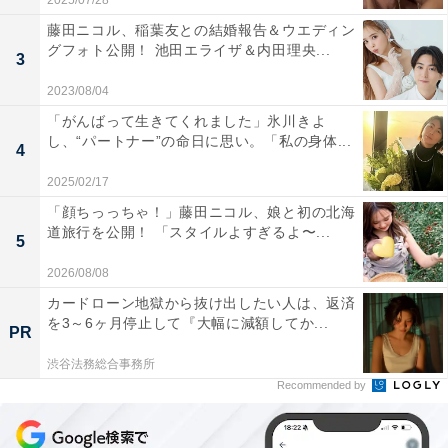
2025/07/28
藤田ニコル、稲葉友との結婚報告＆ウエディン
グフォト公開！ 池田エライザ＆内田理央...
3
2023/08/04
「がんばって生きてくれました」氷川きよ
し、“パートナー”の命日に思い。「私の身体...
4
2025/02/17
「顔ちっっちゃ！」藤田ニコル、娘と初の北海
道旅行を公開！ 「スタイルよすぎるよ〜...
5
2026/08/08
カードローン地獄から抜け出したい人は、返済
を3～6ヶ月停止して『大幅に減額してか...
PR
渋谷法務総合事務所
Recommended by