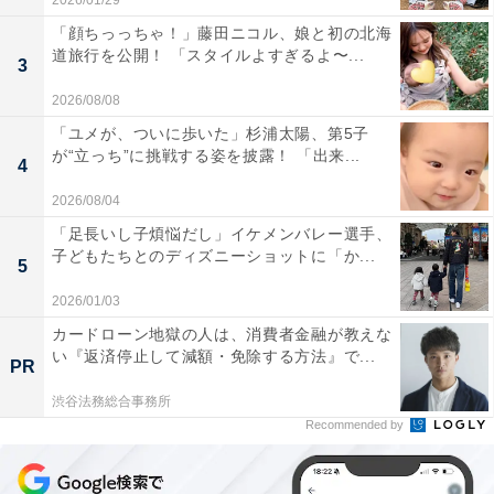
2026/01/29
「顔ちっっちゃ！」藤田ニコル、娘と初の北海
道旅行を公開！ 「スタイルよすぎるよ〜...
3
2026/08/08
「ユメが、ついに歩いた」杉浦太陽、第5子
が“立っち”に挑戦する姿を披露！ 「出来...
4
2026/08/04
「足長いし子煩悩だし」イケメンバレー選手、
子どもたちとのディズニーショットに「か...
5
2026/01/03
カードローン地獄の人は、消費者金融が教えな
い『返済停止して減額・免除する方法』で...
PR
渋谷法務総合事務所
Recommended by