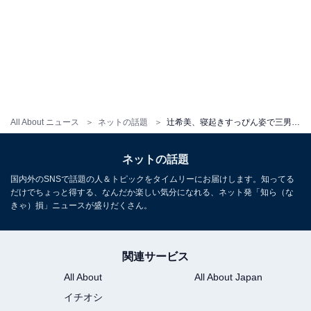
All About ニュース
ネットの話題
辻希美、寝起きすっぴん姿で三男への“最後のお弁当”を作る！ 「本当に給食が不安」と漏らすシーンも
ネットの話題
国内外のSNSで話題の人＆トピックをタイムリーにお届けします。知ってる
だけでちょっと得する、なんだか楽しい気分になれる、ネット発「知ら（な
きゃ）損」ニュースが盛りだくさん。
関連サービス
All About
All About Japan
イチオシ