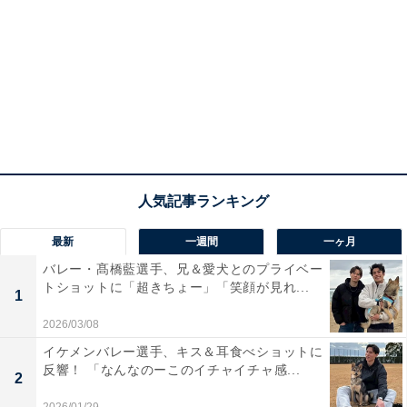
最新
一週間
一ヶ月
バレー・髙橋藍選手、兄＆愛犬とのプライベー
トショットに「超きちょー」「笑顔が見れ...
1
2026/03/08
イケメンバレー選手、キス＆耳食べショットに
反響！ 「なんなのーこのイチャイチャ感...
2