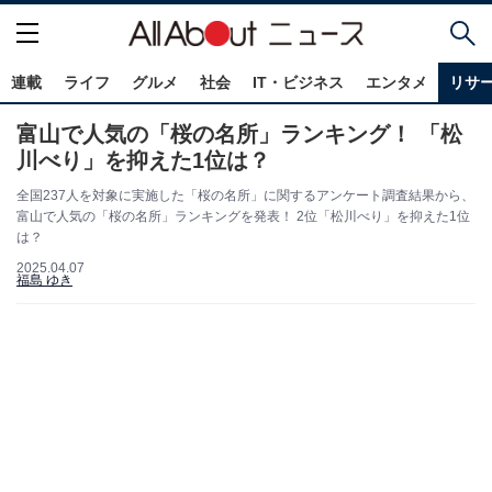
連載
ライフ
グルメ
社会
IT・ビジネス
エンタメ
リサ
富山で人気の「桜の名所」ランキング！ 「松
川べり」を抑えた1位は？
全国237人を対象に実施した「桜の名所」に関するアンケート調査結果から、
富山で人気の「桜の名所」ランキングを発表！ 2位「松川べり」を抑えた1位
は？
2025.04.07
福島 ゆき