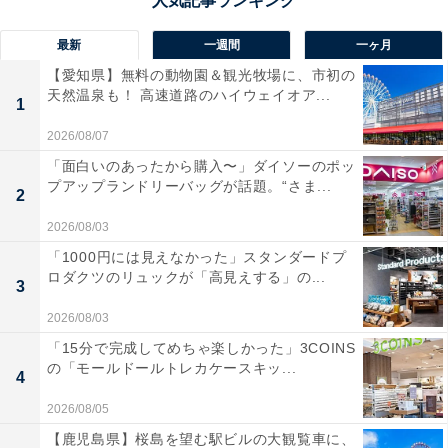
最新
一週間
一ヶ月
【愛知県】無料の動物園＆観光牧場に、市初の
天然温泉も！ 高速道路のハイウェイオア...
1
2026/08/07
「面白いのあったから購入〜」ダイソーのポッ
プアップランドリーバッグが話題。“さま...
2
2026/08/03
「1000円には見えなかった」スタンダードプ
ロダクツのリュックが「高見えする」の...
3
2026/08/03
「15分で完成してめちゃ楽しかった」3COINS
の「モールドールトレカケースキッ...
4
2026/08/05
【鹿児島県】桜島を望む駅ビルの大観覧車に、