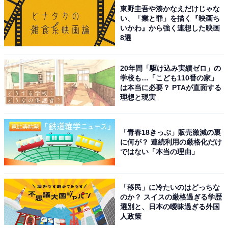
東野圭吾や湊かなえだけじゃな
い、「業と罪」を描く『映画ち
いかわ』から強く連想した映画
8選
20年間「駆け込み実績ゼロ」の
学校も…「こども110番の家」
は本当に必要？ PTAが直面する
理想と現実
「青春18きっぷ」販売激減の裏
に何が？ 連続利用の厳格化だけ
ではない「本当の理由」
「移民」に冷たいのはどっちな
のか？ スイスの厳格過ぎる学歴
選別と、日本の曖昧過ぎる外国
人政策