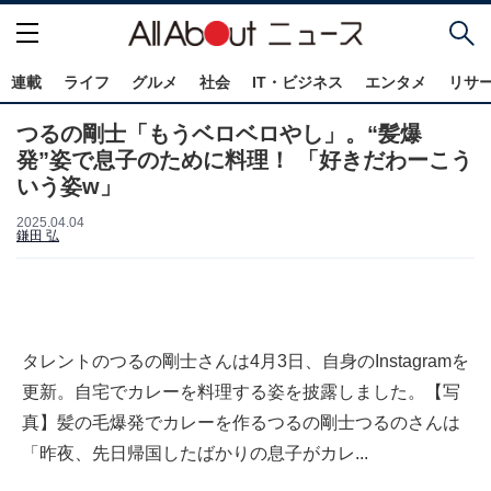
連載
ライフ
グルメ
社会
IT・ビジネス
エンタメ
リサ
つるの剛士「もうベロベロやし」。“髪爆
発”姿で息子のために料理！ 「好きだわーこう
いう姿w」
2025.04.04
鎌田 弘
タレントのつるの剛士さんは4月3日、自身のInstagramを
更新。自宅でカレーを料理する姿を披露しました。【写
真】髪の毛爆発でカレーを作るつるの剛士つるのさんは
「昨夜、先日帰国したばかりの息子がカレ...