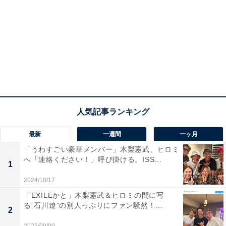
最新
一週間
一ヶ月
「うわすごい豪華メンバー」木梨憲武、ヒロミ
へ「連絡ください！」呼び掛ける。ISS...
1
2024/10/17
「EXILEかと」木梨憲武＆ヒロミの間に写
る“石川遼”の別人っぷりにファン騒然！...
2