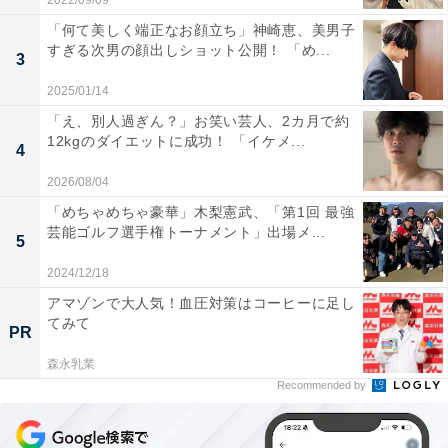
2022/09/09
「何て美しく端正なお顔立ち」神崎恵、美男子
すぎる次男の顔出しショット公開！ 「め...
3
2025/01/14
「え、別人過ぎん？」お笑い芸人、2カ月で約
12kgのダイエットに成功！ 「イケメ...
4
2026/08/04
「めちゃめちゃ豪華」木梨憲武、「第1回 最強
芸能ゴルフ選手権トーナメント」出場メ...
5
2024/12/18
アマゾンで大人気！血圧対策はコーヒーに足し
てみて
PR
森永乳業
Recommended by