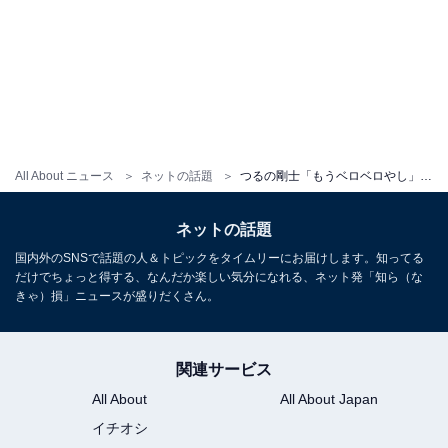
All About ニュース
ネットの話題
つるの剛士「もうベロベロやし」。“髪爆発”姿で息子のために料理！ 「好きだわーこういう姿w」
ネットの話題
国内外のSNSで話題の人＆トピックをタイムリーにお届けします。知ってる
だけでちょっと得する、なんだか楽しい気分になれる、ネット発「知ら（な
きゃ）損」ニュースが盛りだくさん。
関連サービス
All About
All About Japan
イチオシ