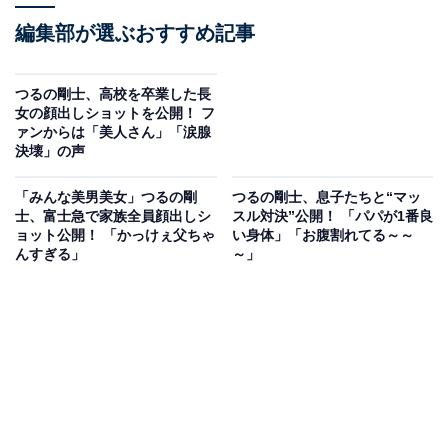
編集部が選ぶおすすめ記事
つるの剛士、高校を卒業した長
女の顔出しショットを公開！ フ
ァンからは「美人さん」「涙腺
決壊」の声
「みんな美男美女」つるの剛
つるの剛士、息子たちと“マッ
士、富士急で家族全員顔出しシ
スル対決”公開！ 「パパが1番良
ョット公開！ 「かっけぇ父ちゃ
い身体」「お腹割れてる～～
んすぎる」
～」