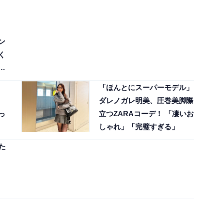
ン
く
れ
「ほんとにスーパーモデル」
ダレノガレ明美、圧巻美脚際
っ
立つZARAコーデ！ 「凄いお
しゃれ」「完璧すぎる」
た