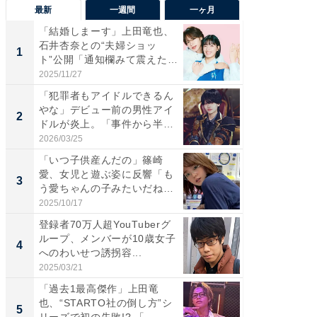
最新
一週間
一ヶ月
「結婚しまーす」上田竜也、
「さす
石井杏奈との“夫婦ショッ
は」高
1
1
ト”公開「通知欄みて震えた」
災地を
「...
「カ...
2025/11/27
2026/08/0
「犯罪者もアイドルできるん
「女の
やな」デビュー前の男性アイ
介、バ
2
2
ドルが炎上。「事件から半年
らのプレ
も...
愛...
2026/03/25
2026/08/0
「いつ子供産んだの」篠崎
「脚が
愛、女児と遊ぶ姿に反響「も
横川尚
3
3
う愛ちゃんの子みたいだね」
ムキな姿
「完...
刃...
2025/10/17
2026/08/0
登録者70万人超YouTuberグ
「え、
ループ、メンバーが10歳女子
芸人、2
4
4
へのわいせつ誘拐容...
エットに
2025/03/21
2026/08/0
「過去1最高傑作」上田竜
「脳がバ
也、“STARTO社の倒し方”シ
装姿が話
5
5
リーズで初の失敗!? 「...
のお父さ