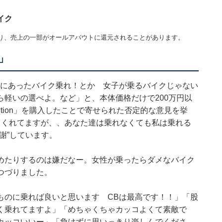
イク
り、売上の一部がオールアバウトに還元されることがあります。
」
体格にあったバイク乗れ！とか 女子が乗るバイクじゃない
軽いの選べよ。など」と、本体価格だけで200万円以
al Edition」を購入したことで寄せられた否定的な意見を挙
てくれてますが、、あなた達は乗れなくても私は乗れる
謝”しています。
めたりするのは嫌だなー。女性が乗ったらダメなバイク
つづりました。
ものに乗れば良いと思います CBは最高です！！」「股
く乗れてますよ」「めちゃくちゃカッコよくて素敵で
カッコいいー」「負けずに思いっきり楽しんでくださ