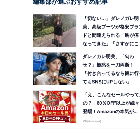
編集部が選ぶおすすめ記事
「切ない…」ダレノガレ明
美、高級ブーツが格安ブラ
ドと間違えられる「胸が痛
なってきた」「さすがにこ
は間違える」
ダレノガレ明美、「匂わ
せ？」疑惑を一刀両断！
「付き合ってるなら観に行
てもSNSにUPしない」
「え、こんなセールやって
の？」80％OFF以上が続々
登場！Amazonの本気が...
PR(Amazon)