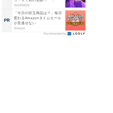
2024/08/26
2026/08/0
「今日の目玉商品は？」毎日
【銀座】
変わるAmazonタイムセール
の贅沢
PR
PR
が見逃せない
Amazon
ReFa GIN
Recommended by