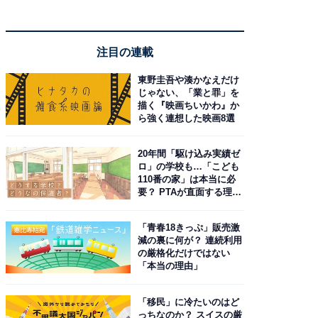
注目の連載
東野圭吾や湊かなえだけ
じゃない、「業と罪」を
描く『映画ちいかわ』か
ら強く連想した映画8選
20年間「駆け込み実績ゼ
ロ」の学校も…「こども
110番の家」は本当に必
要？ PTAが直面する理想
と現実
「青春18きっぷ」販売激
減の裏に何が？ 連続利用
の厳格化だけではない
「本当の理由」
「移民」に冷たいのはど
っちなのか？ スイスの厳