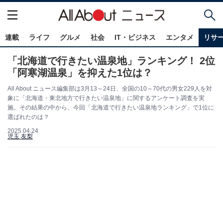
連載
ライフ
グルメ
社会
IT・ビジネス
エンタメ
リサ
「北海道で行きたい温泉地」ランキング！ 2位
「阿寒湖温泉」を抑えた1位は？
All About ニュース編集部は3月13～24日、全国の10～70代の男女229人を対
象に「北海道・東北地方で行きたい温泉地」に関するアンケート調査を実
施。その結果の中から、今回「北海道で行きたい温泉地ランキング」で1位に
選ばれたのは？
2025.04.24
児玉 友梨