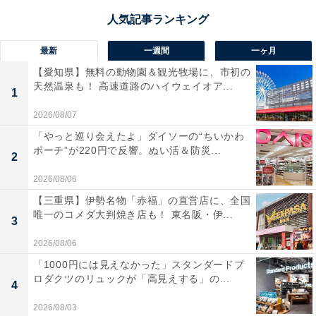
最新
一週間
一ヶ月
【愛知県】無料の動物園＆観光牧場に、市初の
天然温泉も！ 高速道路のハイウェイオア...
1
2026/08/07
「やっと巡り会えたよ」ダイソーの“ちいかわ
ポーチ”が220円で反響。ぬい活＆防災...
2
2026/08/06
【三重県】伊勢名物「赤福」の直営店に、全国
唯一のコメダ大判焼き店も！ 東名阪・伊...
3
2026/08/06
「1000円には見えなかった」スタンダードプ
ロダクツのリュックが「高見えする」の...
4
2026/08/03