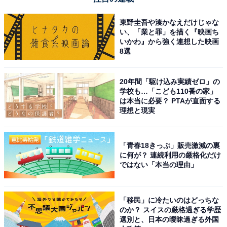
東野圭吾や湊かなえだけじゃな
い、「業と罪」を描く『映画ち
いかわ』から強く連想した映画
8選
20年間「駆け込み実績ゼロ」の
学校も…「こども110番の家」
は本当に必要？ PTAが直面する
理想と現実
「青春18きっぷ」販売激減の裏
に何が？ 連続利用の厳格化だけ
ではない「本当の理由」
「移民」に冷たいのはどっちな
のか？ スイスの厳格過ぎる学歴
選別と、日本の曖昧過ぎる外国